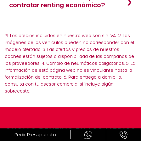
contratar renting económico?
*1. Los precios incluidos en nuestra web son sin IVA. 2. Las
imágenes de los vehículos pueden no corresponder con el
modelo ofertado. 3. Las ofertas y precios de nuestros
coches están sujetos a disponibilidad de las campañas de
los proveedores. 4. Cambio de neumáticos obligatorios. 5. La
información de está página web no es vinculante hasta la
formalización del contrato. 6. Para entrega a domicilio,
consulta con tu asesor comercial si incluye algún
sobrecoste.
CHOLLO RENTING EN LOS MEDIOS
Pedir Presupuesto