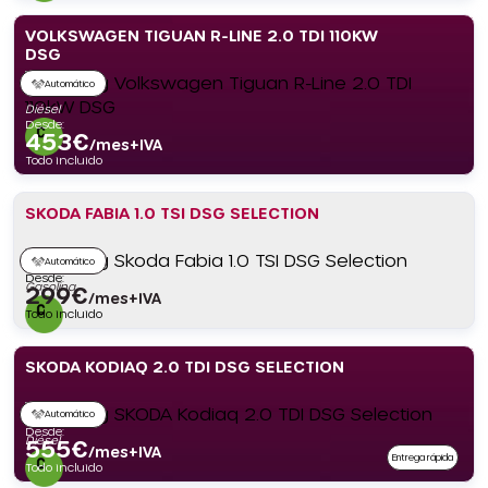
VOLKSWAGEN TIGUAN R-LINE 2.0 TDI 110KW
DSG
Automático
Diésel
Desde:
453
€
/mes+IVA
Todo incluido
SKODA FABIA 1.0 TSI DSG SELECTION
Automático
Desde:
Gasolina
299
€
/mes+IVA
Todo incluido
SKODA KODIAQ 2.0 TDI DSG SELECTION
Automático
Desde:
Diésel
555
€
/mes+IVA
Entrega rápida
Todo incluido