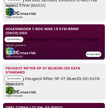
Híbrido
Desde:
320
€
/mes+IVA
Todo incluido
VOLKSWAGEN T-ROC MÁS 1.5 ETSI 85KW
(116CV) DSG
Automático
Híbrido gasolina
Desde:
353
€
/mes+IVA
Entrega rápida
Todo incluido
PEUGEOT RIFTER 5P GT BLUEHDI 130 EAT8
STANDARD
Automático
Diésel
Desde:
433
€
/mes+IVA
Todo incluido
OPEL CORSA 1.2T XHL GS 100CV