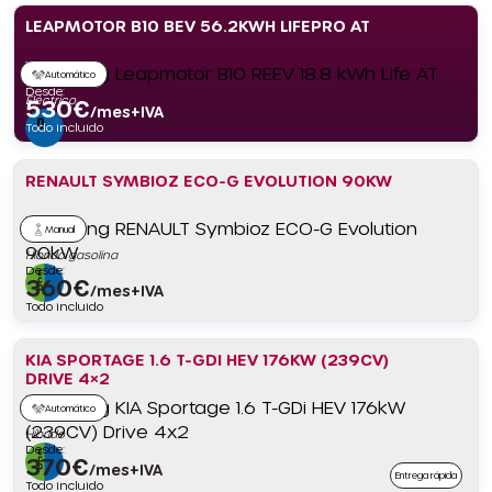
LEAPMOTOR B10 BEV 56.2KWH LIFEPRO AT
Automático
Desde:
Eléctrico
530
€
/mes+IVA
Todo incluido
RENAULT SYMBIOZ ECO-G EVOLUTION 90KW
Manual
Híbrido gasolina
Desde:
360
€
/mes+IVA
Todo incluido
KIA SPORTAGE 1.6 T-GDI HEV 176KW (239CV)
DRIVE 4×2
Automático
Híbrido
Desde:
370
€
/mes+IVA
Entrega rápida
Todo incluido