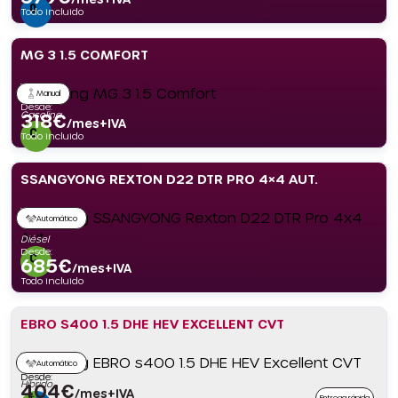
Todo incluido
MG 3 1.5 COMFORT
Manual
Desde:
Gasolina
318
€
/mes+IVA
Todo incluido
SSANGYONG REXTON D22 DTR PRO 4×4 AUT.
Automático
Diésel
Desde:
685
€
/mes+IVA
Todo incluido
EBRO S400 1.5 DHE HEV EXCELLENT CVT
Automático
Desde:
Híbrido
404
€
/mes+IVA
Entrega rápida