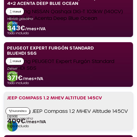
4×2 ACENTA DEEP BLUE OCEAN
Manual
Híbrido gasolina
Desde:
343
€
/mes+IVA
Todo incluido
PEUGEOT EXPERT FURGÓN STANDARD
BLUEHDI S&S
Manual
Diésel
Desde:
371
€
/mes+IVA
Todo incluido
JEEP COMPASS 1.2 MHEV ALTITUDE 145CV
Automático
Desde:
Híbrido gasolina
409
€
/mes+IVA
Todo incluido