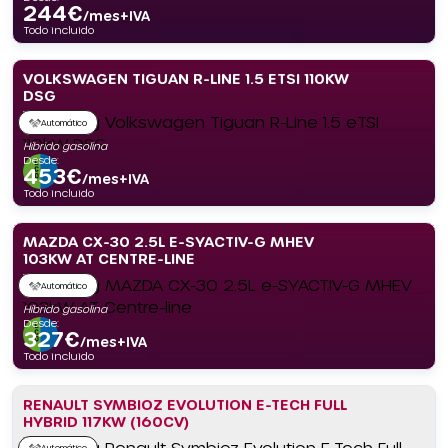
244
€
/mes+IVA
Todo incluido
VOLKSWAGEN TIGUAN R-LINE 1.5 ETSI 110KW
DSG
Automático
Híbrido gasolina
Desde:
453
€
/mes+IVA
Todo incluido
MAZDA CX-30 2.5L E-SYACTIV-G MHEV
103KW AT CENTRE-LINE
Automático
Híbrido gasolina
Desde:
327
€
/mes+IVA
Todo incluido
RENAULT SYMBIOZ EVOLUTION E-TECH FULL
HYBRID 117KW (160CV)
Automático