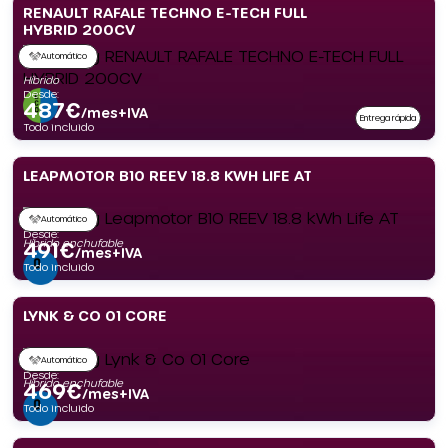
RENAULT RAFALE TECHNO E-TECH FULL
HYBRID 200CV
Automático
Híbrido
Desde:
487
€
/mes+IVA
Entrega rápida
Todo incluido
LEAPMOTOR B10 REEV 18.8 KWH LIFE AT
Automático
Desde:
Híbrido enchufable
491
€
/mes+IVA
Todo incluido
LYNK & CO 01 CORE
Automático
Desde:
Híbrido enchufable
469
€
/mes+IVA
Todo incluido