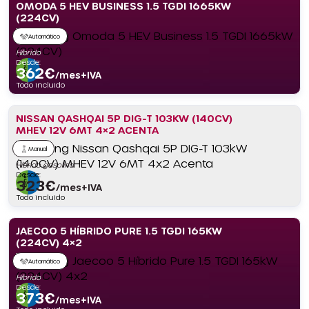
OMODA 5 HEV BUSINESS 1.5 TGDI 1665KW
(224CV)
Automático
Híbrido
Desde:
362
€
/mes+IVA
Todo incluido
NISSAN QASHQAI 5P DIG-T 103KW (140CV)
MHEV 12V 6MT 4×2 ACENTA
Manual
Híbrido gasolina
Desde:
323
€
/mes+IVA
Todo incluido
JAECOO 5 HÍBRIDO PURE 1.5 TGDI 165KW
(224CV) 4×2
Automático
Híbrido
Desde:
373
€
/mes+IVA