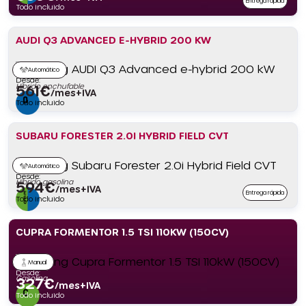
Entrega rápida
Todo incluido
AUDI Q3 ADVANCED E-HYBRID 200 KW
Automático
Desde:
Híbrido enchufable
561
€
/mes+IVA
Todo incluido
SUBARU FORESTER 2.0I HYBRID FIELD CVT
Automático
Desde:
Híbrido gasolina
594
€
/mes+IVA
Entrega rápida
Todo incluido
CUPRA FORMENTOR 1.5 TSI 110KW (150CV)
Manual
Desde:
Gasolina
327
€
/mes+IVA
Todo incluido