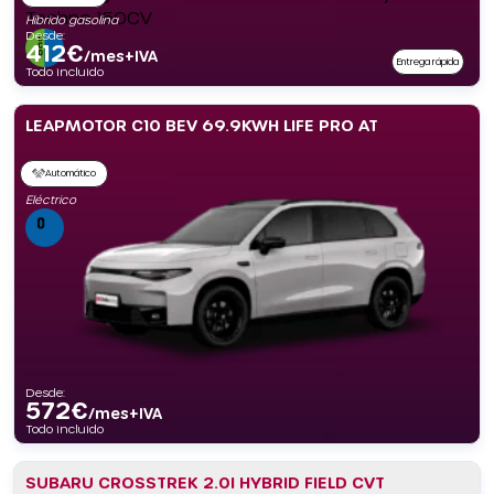
Híbrido gasolina
Desde:
412
€
/mes+IVA
Entrega rápida
Todo incluido
LEAPMOTOR C10 BEV 69.9KWH LIFE PRO AT
Automático
Eléctrico
Desde:
572
€
/mes+IVA
Todo incluido
SUBARU CROSSTREK 2.0I HYBRID FIELD CVT