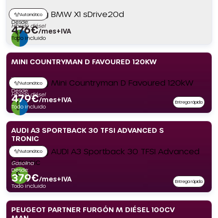
Automático
Desde:
Híbrido diésel
476
€
/mes+IVA
Todo incluido
MINI COUNTRYMAN D FAVOURED 120KW
Automático
Desde:
Híbrido diésel
479
€
/mes+IVA
Entrega rápida
Todo incluido
AUDI A3 SPORTBACK 30 TFSI ADVANCED S
TRONIC
Automático
Gasolina
Desde:
379
€
/mes+IVA
Entrega rápida
Todo incluido
PEUGEOT PARTNER FURGÓN M DIÉSEL 100CV
MAN