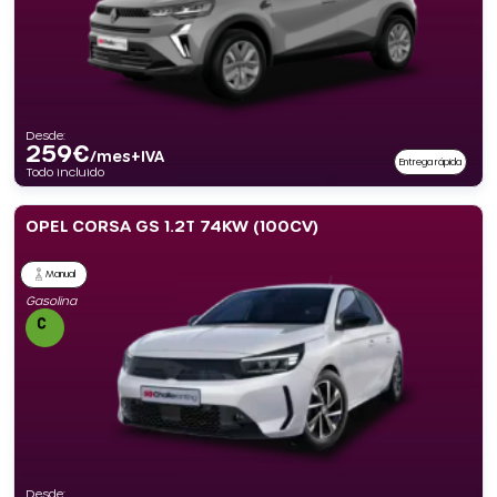
Desde:
259
€
/mes+IVA
Entrega rápida
Todo incluido
OPEL CORSA GS 1.2T 74KW (100CV)
Manual
Gasolina
Desde: