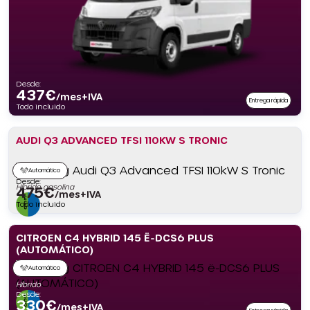
Desde:
437
€
/mes+IVA
Entrega rápida
Todo incluido
AUDI Q3 ADVANCED TFSI 110KW S TRONIC
Automático
Desde:
Híbrido gasolina
475
€
/mes+IVA
Todo incluido
CITROEN C4 HYBRID 145 Ë-DCS6 PLUS
(AUTOMÁTICO)
Automático
Híbrido
Desde:
330
€
/mes+IVA