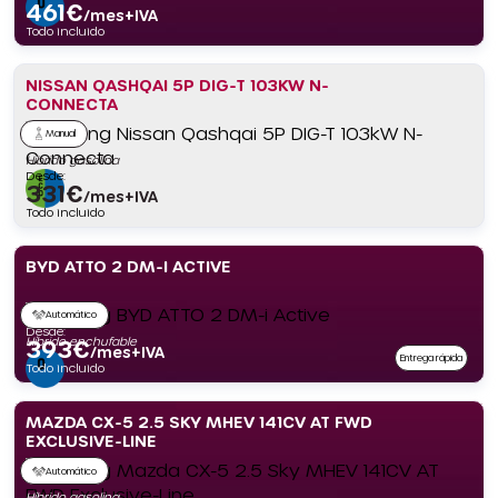
461
€
/mes+IVA
Todo incluido
NISSAN QASHQAI 5P DIG-T 103KW N-
CONNECTA
Manual
Híbrido gasolina
Desde:
331
€
/mes+IVA
Todo incluido
BYD ATTO 2 DM-I ACTIVE
Automático
Desde:
Híbrido enchufable
393
€
/mes+IVA
Entrega rápida
Todo incluido
MAZDA CX-5 2.5 SKY MHEV 141CV AT FWD
EXCLUSIVE-LINE
Automático
Híbrido gasolina