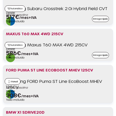
Automático
Desde:
Híbrido gasolina
517
€
/mes+IVA
Entrega rápida
Todo incluido
MAXUS T60 MAX 4WD 215CV
Automático
Desde:
Diésel
586
€
/mes+IVA
Entrega rápida
Todo incluido
FORD PUMA ST LINE ECOBOOST MHEV 125CV
Manual
Híbrido gasolina
Desde:
308
€
/mes+IVA
Todo incluido
BMW X1 SDRIVE20D