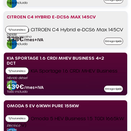
Todo incluido
CITROEN C4 HYBRID E-DCS6 MAX 145CV
Automático
Desde:
Híbrido gasolina
338
€
/mes+IVA
Entrega rápida
Todo incluido
KIA SPORTAGE 1.6 CRDI MHEV BUSINESS 4×2
DCT
Automático
Híbrido diésel
Desde:
439
€
/mes+IVA
Entrega rápida
Todo incluido
OMODA 5 EV 61KWH PURE 155KW
Automático
Eléctrico
Desde: