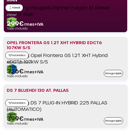
Manual
Diésel
Desde:
299
€
/mes+IVA
Todo incluido
OPEL FRONTERA GS 1.2T XHT HYBRID EDCT6
107KW S/S
Automático
Híbrido gasolina
Desde:
326
€
/mes+IVA
Entrega rápida
Todo incluido
DS 7 BLUEHDI 130 AT. PALLAS
Automático
Diésel
Desde:
399
€
/mes+IVA
Entrega rápida
Todo incluido