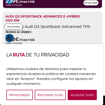
239
€
/mes+IVA
Entrega rápida
Todo incluido
AUDI Q3 SPORTBACK ADVANCED E-HYBRID
200 KW
Automático
Híbrido enchufable
Desde:
583
€
/mes+IVA
Todo incluido
LA
RUTA
DE TU PRIVACIDAD
MAZDA 3 E-SKY G MHEV CENTRE-LINE
Automático
Utilizamos cookies de terceros para mejorar tu
Desde:
Híbrido gasolina
375
€
/mes+IVA
experiencia. Acepta la política de cookies haciendo
Todo incluido
click en “Acepto”. Puedes configurar los ajustes en
cualquier momento.
KIA PV5 CARGO L2H1 LONG RANGE PLUS
Personalizar
Rechazar todo
Aceptar todo
Automático
Pedir Presupuesto
Desde:
Eléctrico