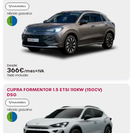
Automático
Híbrido gasolina
Desde:
366
€
/mes+IVA
Todo incluido
CUPRA FORMENTOR 1.5 ETSI 110KW (150CV)
DSG
Automático
Híbrido gasolina