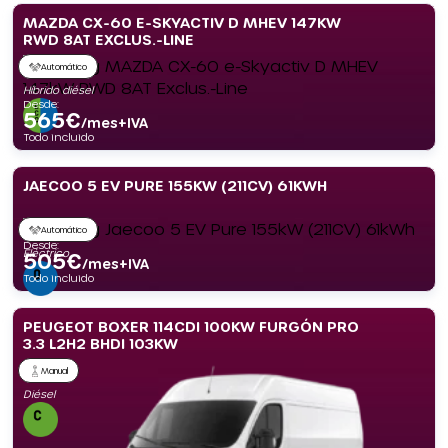
MAZDA CX-60 E-SKYACTIV D MHEV 147KW
RWD 8AT EXCLUS.-LINE
Automático
Híbrido diésel
Desde:
565
€
/mes+IVA
Todo incluido
JAECOO 5 EV PURE 155KW (211CV) 61KWH
Automático
Desde:
Eléctrico
505
€
/mes+IVA
Todo incluido
PEUGEOT BOXER 114CDI 100KW FURGÓN PRO
3.3 L2H2 BHDI 103KW
Manual
Diésel