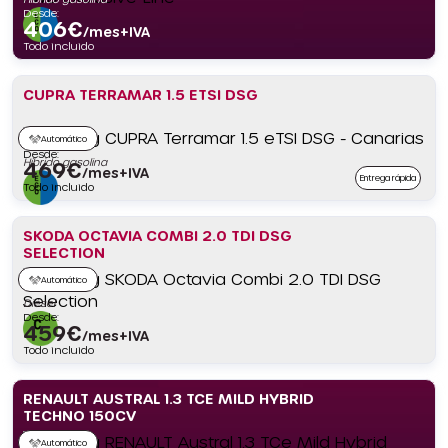
Desde:
406
€
/mes+IVA
Todo incluido
CUPRA TERRAMAR 1.5 ETSI DSG
Automático
Desde:
Híbrido gasolina
469
€
/mes+IVA
Entrega rápida
Todo incluido
SKODA OCTAVIA COMBI 2.0 TDI DSG
SELECTION
Automático
Diésel
Desde:
459
€
/mes+IVA
Todo incluido
RENAULT AUSTRAL 1.3 TCE MILD HYBRID
TECHNO 150CV
Automático