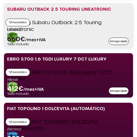
SUBARU OUTBACK 2.5 TOURING LINEATRONIC
Automático
Gasolina
Desde:
660
€
/mes+IVA
Entrega rápida
Todo incluido
EBRO S700 1.6 TGDI LUXURY 7 DCT LUXURY
Automático
Híbrido
Desde:
412
€
/mes+IVA
Entrega rápida
Todo incluido
FIAT TOPOLINO 1 DOLCEVITA (AUTOMÁTICO)
Automático
Eléctrico
Desde: