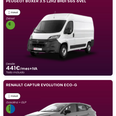
PEUGEOT BOXER 3.5 L2H2 BHDI S&S 6VEL
Manual
Diésel
Desde:
441
€
/mes+IVA
Todo incluido
RENAULT CAPTUR EVOLUTION ECO-G
Manual
Gasolina + GLP