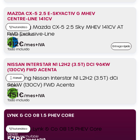
MAZDA CX-5 2.5 E-SKYACTIV G MHEV
CENTRE-LINE 141CV
Automático
Híbrido gasolina
Desde:
412
€
/mes+IVA
Entrega rápida
Todo incluido
NISSAN INTERSTAR N1 L2H2 (3.5T) DCI 96KW
(130CV) FWD ACENTA
Manual
Diésel
Desde:
451
€
/mes+IVA
Todo incluido
LYNK & CO 08 1.5 PHEV CORE
Automático
Desde:
Híbrido enchufable
579
€
/mes+IVA