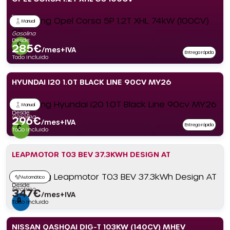
Manual
Gasolina
Desde:
285
€
/mes+IVA
Entrega rápida
Todo incluido
HYUNDAI I20 1.0T BLACK LINE 90CV MY26
Manual
Desde:
Gasolina
296
€
/mes+IVA
Entrega rápida
Todo incluido
LEAPMOTOR T03 BEV 37.3KWH DESIGN AT
Automático
Desde:
Eléctrico
347
€
/mes+IVA
Todo incluido
NISSAN QASHQAI DIG-T 103KW (140CV) MHEV