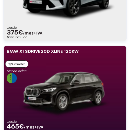
Desde:
375
€
/mes+IVA
Todo incluido
BMW X1 SDRIVE20D XLINE 120KW
Automático
Híbrido diésel
Desde:
465
€
/mes+IVA