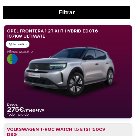
Filtrar
OPEL FRONTERA 1.2T XHT HYBRID EDCT6
107KW ULTIMATE
Automático
Híbrido gasolina
Desde:
275
€
/mes+IVA
Todo incluido
VOLKSWAGEN T-ROC MATCH 1.5 ETSI 150CV
DSG