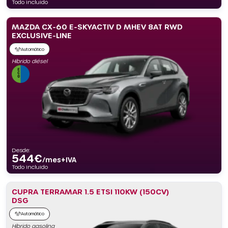
Todo incluido
MAZDA CX-60 E-SKYACTIV D MHEV 8AT RWD
EXCLUSIVE-LINE
Automático
Híbrido diésel
Desde:
544
€
/mes+IVA
Todo incluido
CUPRA TERRAMAR 1.5 ETSI 110KW (150CV)
DSG
Automático
Híbrido gasolina