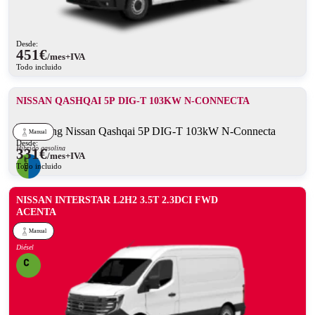
Desde:
451
€
/mes+IVA
Todo incluido
NISSAN QASHQAI 5P DIG-T 103KW N-CONNECTA
Manual
Desde:
Híbrido gasolina
331
€
/mes+IVA
Todo incluido
NISSAN INTERSTAR L2H2 3.5T 2.3DCI FWD
ACENTA
Manual
Diésel