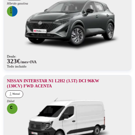
Híbrido gasolina
Desde:
323
€
/mes+IVA
Todo incluido
NISSAN INTERSTAR N1 L2H2 (3.5T) DCI 96KW
(130CV) FWD ACENTA
Manual
Diésel