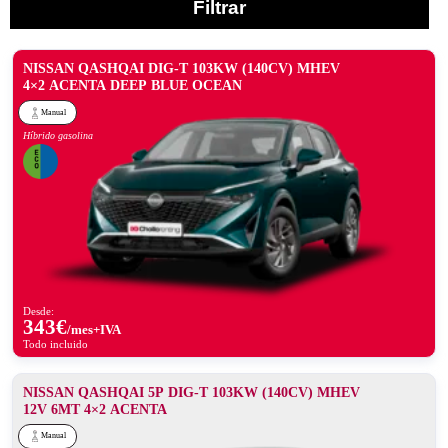
Filtrar
NISSAN QASHQAI DIG-T 103KW (140CV) MHEV
4×2 ACENTA DEEP BLUE OCEAN
Manual
Híbrido gasolina
Desde:
343
€
/mes+IVA
Todo incluido
NISSAN QASHQAI 5P DIG-T 103KW (140CV) MHEV
12V 6MT 4×2 ACENTA
Manual