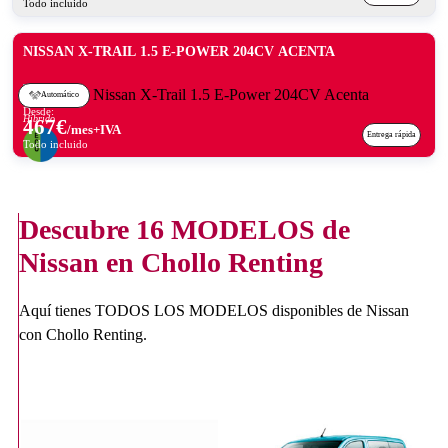
Todo incluido
NISSAN X-TRAIL 1.5 E-POWER 204CV ACENTA
Automático
Desde:
Híbrido
467
€
/mes+IVA
Entrega rápida
Todo incluido
Descubre
16 MODELOS
de
Nissan en Chollo Renting
Aquí tienes TODOS LOS MODELOS disponibles de Nissan
con Chollo Renting.