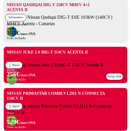
NISSAN QASHQAI DIG-T 158CV MHEV 4×2
ACENTA II
Automático
Híbrido gasolina
Desde:
353
€
/mes+IVA
Todo incluido
NISSAN JUKE 1.0 DIG-T 114CV ACENTA II
Manual
Desde:
Gasolina
256
€
/mes+IVA
Entrega rápida
Todo incluido
NISSAN PRIMASTAR COMBI 9 L2H1 N-CONNECTA
150CV II
Manual
Diésel
Desde:
529
€
/mes+IVA
Todo incluido