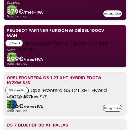
Gasolina
Desde:
379
€
/mes+IVA
Entrega rápida
Todo incluido
PEUGEOT PARTNER FURGÓN M DIÉSEL 100CV
MAN
Manual
Diésel
Desde:
299
€
/mes+IVA
Todo incluido
OPEL FRONTERA GS 1.2T XHT HYBRID EDCT6
107KW S/S
Automático
Híbrido gasolina
Desde:
326
€
/mes+IVA
Entrega rápida
Todo incluido
DS 7 BLUEHDI 130 AT. PALLAS