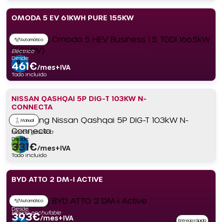
OMODA 5 EV 61KWH PURE 155KW
Automático
Eléctrico
Desde:
461
€
/mes+IVA
Todo incluido
NISSAN QASHQAI 5P DIG-T 103KW N-
CONNECTA
Manual
Híbrido gasolina
Desde:
331
€
/mes+IVA
Todo incluido
BYD ATTO 2 DM-I ACTIVE
Automático
Desde:
Híbrido enchufable
393
€
/mes+IVA
Entrega rápida