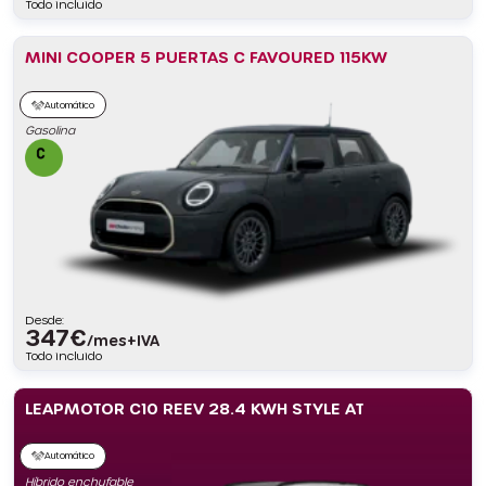
Todo incluido
MINI COOPER 5 PUERTAS C FAVOURED 115KW
Automático
Gasolina
Desde:
347
€
/mes+IVA
Todo incluido
LEAPMOTOR C10 REEV 28.4 KWH STYLE AT
Automático
Híbrido enchufable