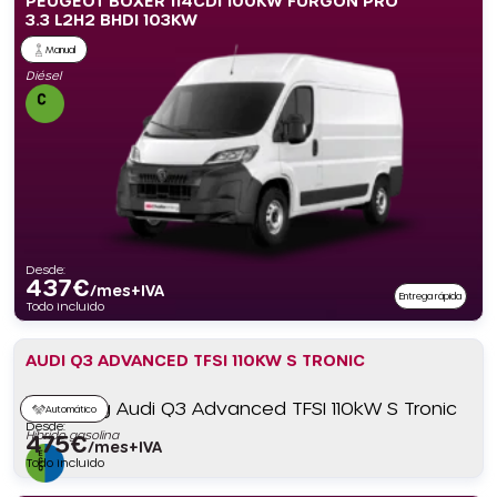
PEUGEOT BOXER 114CDI 100KW FURGÓN PRO
3.3 L2H2 BHDI 103KW
Manual
Diésel
Desde:
437
€
/mes+IVA
Entrega rápida
Todo incluido
AUDI Q3 ADVANCED TFSI 110KW S TRONIC
Automático
Desde:
Híbrido gasolina
475
€
/mes+IVA
Todo incluido