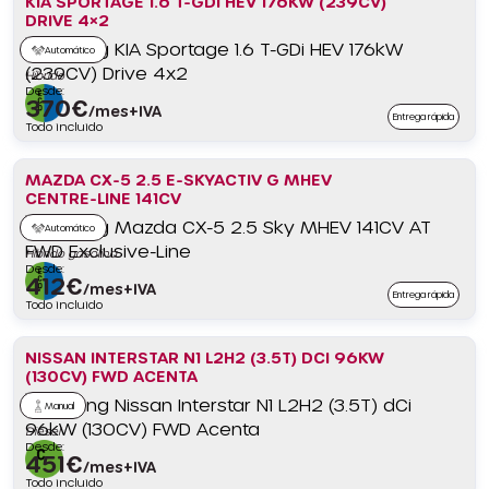
KIA SPORTAGE 1.6 T-GDI HEV 176KW (239CV)
DRIVE 4×2
Automático
Híbrido
Desde:
370
€
/mes+IVA
Entrega rápida
Todo incluido
MAZDA CX-5 2.5 E-SKYACTIV G MHEV
CENTRE-LINE 141CV
Automático
Híbrido gasolina
Desde:
412
€
/mes+IVA
Entrega rápida
Todo incluido
NISSAN INTERSTAR N1 L2H2 (3.5T) DCI 96KW
(130CV) FWD ACENTA
Manual
Diésel
Desde:
451
€
/mes+IVA
Todo incluido