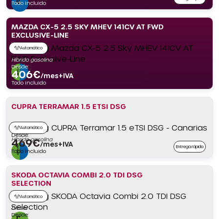
Todo incluido
MAZDA CX-5 2.5 SKY MHEV 141CV AT FWD
EXCLUSIVE-LINE
Automático
Híbrido gasolina
Desde:
406
€
/mes+IVA
Todo incluido
CUPRA TERRAMAR 1.5 ETSI DSG
Automático
Desde:
Híbrido gasolina
469
€
/mes+IVA
Entrega rápida
Todo incluido
SKODA OCTAVIA COMBI 2.0 TDI DSG
SELECTION
Automático
Diésel
Desde: