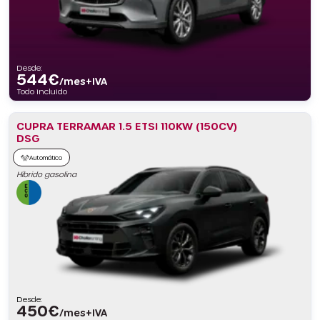
Desde:
544
€
/mes+IVA
Todo incluido
CUPRA TERRAMAR 1.5 ETSI 110KW (150CV)
DSG
Automático
Híbrido gasolina
Desde:
450
€
/mes+IVA