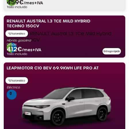
459
€
/mes+IVA
Todo incluido
RENAULT AUSTRAL 1.3 TCE MILD HYBRID
TECHNO 150CV
Automático
Híbrido gasolina
Desde:
412
€
/mes+IVA
Entrega rápida
Todo incluido
LEAPMOTOR C10 BEV 69.9KWH LIFE PRO AT
Automático
Eléctrico