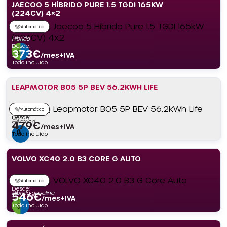
JAECOO 5 HÍBRIDO PURE 1.5 TGDI 165KW
(224CV) 4×2
Automático
Híbrido
Desde:
373
€
/mes+IVA
Todo incluido
LEAPMOTOR B05 5P BEV 56.2KWH LIFE
Automático
Desde:
Eléctrico
479
€
/mes+IVA
Todo incluido
VOLVO XC40 2.0 B3 CORE G AUTO
Automático
Desde:
Híbrido gasolina
546
€
/mes+IVA
Todo incluido