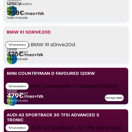
Híbrido gasolina
Desde:
308
€
/mes+IVA
Todo incluido
BMW X1 SDRIVE20D
Automático
Desde:
Híbrido diésel
476
€
/mes+IVA
Todo incluido
MINI COUNTRYMAN D FAVOURED 120KW
Automático
Desde:
Híbrido diésel
479
€
/mes+IVA
Entrega rápida
Todo incluido
AUDI A3 SPORTBACK 30 TFSI ADVANCED S
TRONIC
Automático