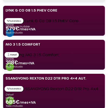
LYNK & CO 08 1.5 PHEV CORE
Automático
Desde:
Híbrido enchufable
579
€
/mes+IVA
Todo incluido
MG 3 1.5 COMFORT
Manual
Desde:
Gasolina
318
€
/mes+IVA
Todo incluido
SSANGYONG REXTON D22 DTR PRO 4×4 AUT.
Automático
Diésel
Desde:
685
€
/mes+IVA
Todo incluido