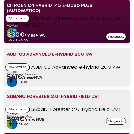
CITROEN C4 HYBRID 145 Ë-DCS6 PLUS
(AUTOMÁTICO)
Automático
Híbrido
Desde:
330
€
/mes+IVA
Entrega rápida
Todo incluido
AUDI Q3 ADVANCED E-HYBRID 200 KW
Automático
Desde:
Híbrido enchufable
561
€
/mes+IVA
Todo incluido
SUBARU FORESTER 2.0I HYBRID FIELD CVT
Automático
Desde:
Híbrido gasolina
594
€
/mes+IVA
Entrega rápida
Todo incluido