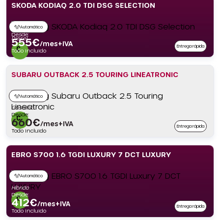
SKODA KODIAQ 2.0 TDI DSG SELECTION
Automático
Desde:
Diésel
555
€
/mes+IVA
Entrega rápida
Todo incluido
SUBARU OUTBACK 2.5 TOURING LINEATRONIC
Automático
Gasolina
Desde:
660
€
/mes+IVA
Entrega rápida
Todo incluido
EBRO S700 1.6 TGDI LUXURY 7 DCT LUXURY
Automático
Híbrido
Desde:
412
€
/mes+IVA
Entrega rápida
Todo incluido