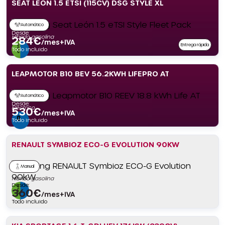
SEAT LEÓN 1.5 ETSI (115CV) DSG STYLE XL
Automático
Desde:
Híbrido gasolina
284
€
/mes+IVA
Entrega rápida
Todo incluido
LEAPMOTOR B10 BEV 56.2KWH LIFEPRO AT
Automático
Desde:
Eléctrico
530
€
/mes+IVA
Todo incluido
RENAULT SYMBIOZ ECO-G EVOLUTION 90KW
Manual
Híbrido gasolina
Desde:
360
€
/mes+IVA
Todo incluido