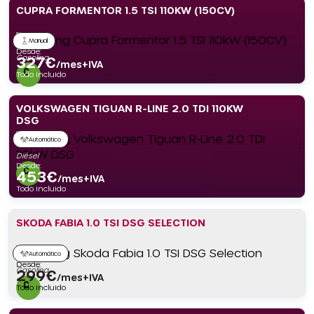
CUPRA FORMENTOR 1.5 TSI 110KW (150CV)
Manual
Desde:
Gasolina
327
€
/mes+IVA
Todo incluido
VOLKSWAGEN TIGUAN R-LINE 2.0 TDI 110KW
DSG
Automático
Diésel
Desde:
453
€
/mes+IVA
Todo incluido
SKODA FABIA 1.0 TSI DSG SELECTION
Automático
Desde:
Gasolina
299
€
/mes+IVA
Todo incluido