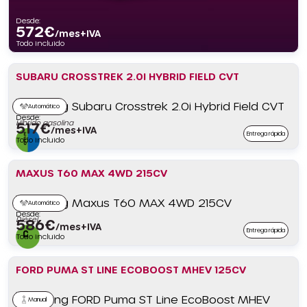
Desde:
572
€
/mes+IVA
Todo incluido
SUBARU CROSSTREK 2.0I HYBRID FIELD CVT
Automático
Desde:
Híbrido gasolina
517
€
/mes+IVA
Entrega rápida
Todo incluido
MAXUS T60 MAX 4WD 215CV
Automático
Desde:
Diésel
586
€
/mes+IVA
Entrega rápida
Todo incluido
FORD PUMA ST LINE ECOBOOST MHEV 125CV
Manual