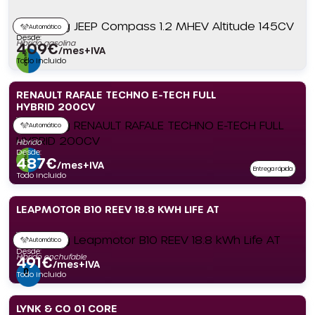
Automático
Desde:
Híbrido gasolina
409
€
/mes+IVA
Todo incluido
RENAULT RAFALE TECHNO E-TECH FULL
HYBRID 200CV
Automático
Híbrido
Desde:
487
€
/mes+IVA
Entrega rápida
Todo incluido
LEAPMOTOR B10 REEV 18.8 KWH LIFE AT
Automático
Desde:
Híbrido enchufable
491
€
/mes+IVA
Todo incluido
LYNK & CO 01 CORE