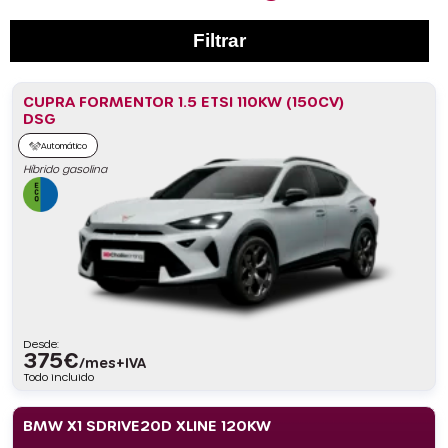
Filtrar
CUPRA FORMENTOR 1.5 ETSI 110KW (150CV)
DSG
Automático
Híbrido gasolina
Desde:
375
€
/mes+IVA
Todo incluido
BMW X1 SDRIVE20D XLINE 120KW