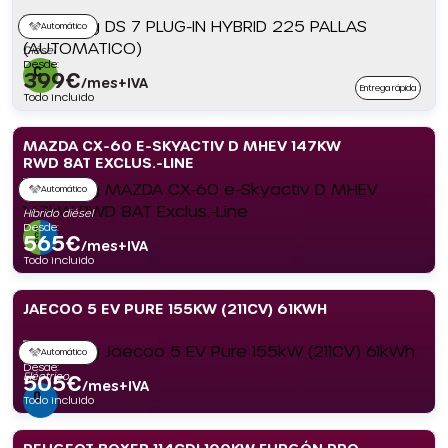
Automático
Diésel
Desde:
399
€
/mes+IVA
Entrega rápida
Todo incluido
MAZDA CX-60 E-SKYACTIV D MHEV 147KW
RWD 8AT EXCLUS.-LINE
Automático
Híbrido diésel
Desde:
565
€
/mes+IVA
Todo incluido
JAECOO 5 EV PURE 155KW (211CV) 61KWH
Automático
Desde:
Eléctrico
505
€
/mes+IVA
Todo incluido