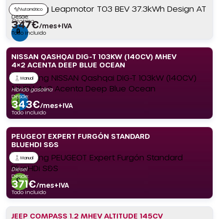
Automático
Desde:
Eléctrico
347
€
/mes+IVA
Todo incluido
NISSAN QASHQAI DIG-T 103KW (140CV) MHEV
4×2 ACENTA DEEP BLUE OCEAN
Manual
Híbrido gasolina
Desde:
343
€
/mes+IVA
Todo incluido
PEUGEOT EXPERT FURGÓN STANDARD
BLUEHDI S&S
Manual
Diésel
Desde:
371
€
/mes+IVA
Todo incluido
JEEP COMPASS 1.2 MHEV ALTITUDE 145CV