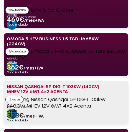
Automático
Desde:
Híbrido enchufable
469
€
/mes+IVA
Todo incluido
OMODA 5 HEV BUSINESS 1.5 TGDI 1665KW
(224CV)
Automático
Híbrido
Desde:
362
€
/mes+IVA
Todo incluido
NISSAN QASHQAI 5P DIG-T 103KW (140CV)
MHEV 12V 6MT 4×2 ACENTA
Manual
Híbrido gasolina
Desde:
323
€
/mes+IVA
Todo incluido