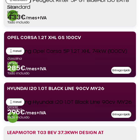
Diésel
Desde:
433
€
/mes+IVA
Todo incluido
OPEL CORSA 1.2T XHL GS 100CV
Manual
Gasolina
Desde:
285
€
/mes+IVA
Entrega rápida
Todo incluido
HYUNDAI I20 1.0T BLACK LINE 90CV MY26
Manual
Desde:
Gasolina
296
€
/mes+IVA
Entrega rápida
Todo incluido
LEAPMOTOR T03 BEV 37.3KWH DESIGN AT