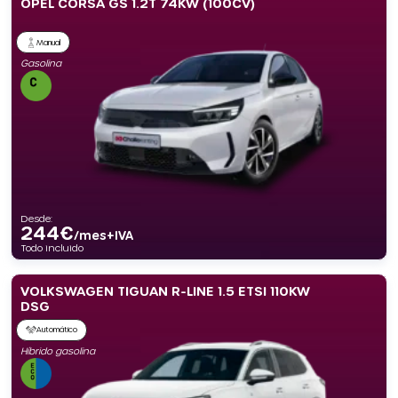
OPEL CORSA GS 1.2T 74KW (100CV)
Manual
Gasolina
Desde:
244
€
/mes+IVA
Todo incluido
VOLKSWAGEN TIGUAN R-LINE 1.5 ETSI 110KW
DSG
Automático
Híbrido gasolina