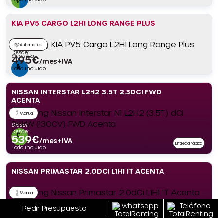
KIA PV5 CARGO L2H1 LONG RANGE PLUS
Automático
Desde:
Eléctrico
495
€
/mes+IVA
Todo incluido
NISSAN INTERSTAR L2H2 3.5T 2.3DCI FWD
ACENTA
Manual
Diésel
Desde:
539
€
/mes+IVA
Entrega rápida
Todo incluido
NISSAN PRIMASTAR 2.0DCI L1H1 1T ACENTA
Manual
Desde:
Diésel
489
€
Pedir Presupuesto
/mes+IVA
Entrega rápida
Todo incluido