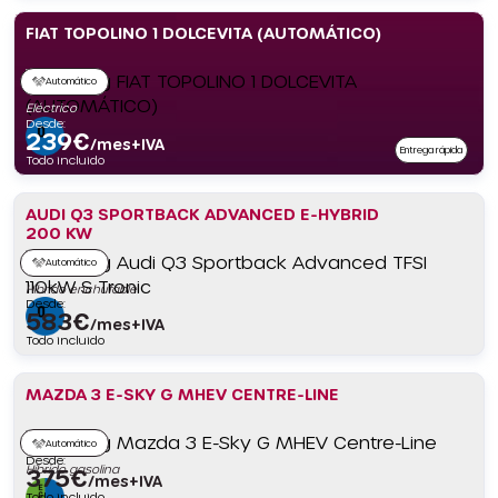
FIAT TOPOLINO 1 DOLCEVITA (AUTOMÁTICO)
Automático
Eléctrico
Desde:
239
€
/mes+IVA
Entrega rápida
Todo incluido
AUDI Q3 SPORTBACK ADVANCED E-HYBRID
200 KW
Automático
Híbrido enchufable
Desde:
583
€
/mes+IVA
Todo incluido
MAZDA 3 E-SKY G MHEV CENTRE-LINE
Automático
Desde:
Híbrido gasolina
375
€
/mes+IVA
Todo incluido