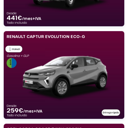
Desde:
441
€
/mes+IVA
Todo incluido
RENAULT CAPTUR EVOLUTION ECO-G
Manual
Gasolina + GLP
Desde:
259
€
/mes+IVA
Entrega rápida
Todo incluido