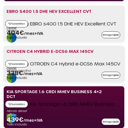
EBRO S400 1.5 DHE HEV EXCELLENT CVT
Automático
Desde:
Híbrido
404
€
/mes+IVA
Entrega rápida
Todo incluido
CITROEN C4 HYBRID E-DCS6 MAX 145CV
Automático
Desde:
Híbrido gasolina
338
€
/mes+IVA
Entrega rápida
Todo incluido
KIA SPORTAGE 1.6 CRDI MHEV BUSINESS 4×2
DCT
Automático
Híbrido diésel
Desde:
439
€
/mes+IVA
Entrega rápida
Todo incluido