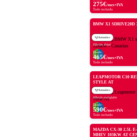
275
€
/mes+IVA
Todo incluido
BMW X1 SDRIVE20D 
Automático
Híbrido diésel
Desde:
465
€
/mes+IVA
Todo incluido
LEAPMOTOR C10 RE
STYLE AT
Automático
Híbrido enchufable
Desde:
590
€
/mes+IVA
Todo incluido
MAZDA CX-30 2.5L E
MHEV 103KW AT CE