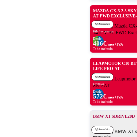
MAZDA CX-5 2.5 SK
AT FWD EXCLUSIVE-
Automático
Híbrido gasolina
Desde:
406
€
/mes+IVA
Todo incluido
LEAPMOTOR C10 BE
LIFE PRO AT
Automático
Eléctrico
Desde:
572
€
/mes+IVA
Todo incluido
BMW X1 SDRIVE20D
Automático
Híbrido diésel