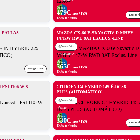
Desde:
479
€
/mes+IVA
Entrega r
Todo incluido
. PALLAS
MAZDA CX-60 E-SKYACTIV D MHEV
147KW RWD 8AT EXCLUS.-LINE
Automático
Híbrido diésel
Desde:
565
€
/mes+IVA
Entrega rápida
Todo incluido
TFSI 110KW S
CITROEN C4 HYBRID 145 Ë-DCS6
PLUS (AUTOMÁTICO)
Automático
Híbrido
Desde:
330
€
/mes+IVA
Entrega r
Todo incluido