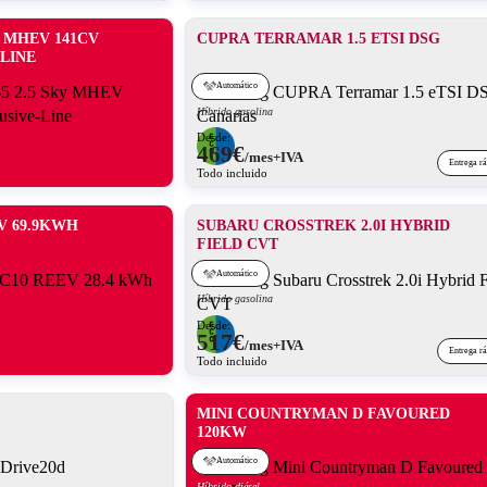
Y MHEV 141CV
CUPRA TERRAMAR 1.5 ETSI DSG
LINE
Automático
Híbrido gasolina
Desde:
469
€
/mes+IVA
Entrega r
Todo incluido
V 69.9KWH
SUBARU CROSSTREK 2.0I HYBRID
FIELD CVT
Automático
Híbrido gasolina
Desde:
517
€
/mes+IVA
Entrega r
Todo incluido
MINI COUNTRYMAN D FAVOURED
120KW
Automático
Híbrido diésel