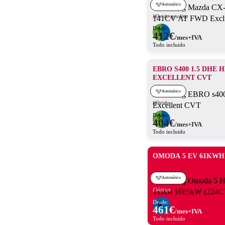
Automático
Híbrido gasolina
Desde:
412
€
/mes+IVA
Todo incluido
EBRO S400 1.5 DHE 
EXCELLENT CVT
Automático
Híbrido
Desde:
404
€
/mes+IVA
Todo incluido
OMODA 5 EV 61KWH
Automático
Eléctrico
Desde:
461
€
/mes+IVA
Todo incluido