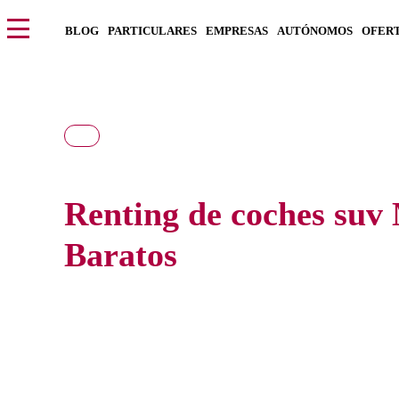
BLOG
PARTICULARES
EMPRESAS
AUTÓNOMOS
OFER
Renting de coches suv
Baratos
Consigue las mejores ofertas de Renting de coches suv Más
precio del mercado, con todo incluido y sin pagar entradas.