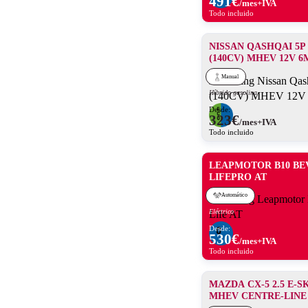
491
€
/mes+IVA
Todo incluido
NISSAN QASHQAI 5P
(140CV) MHEV 12V 6
Manual
Híbrido gasolina
Desde:
323
€
/mes+IVA
Todo incluido
LEAPMOTOR B10 BE
LIFEPRO AT
Automático
Eléctrico
Desde:
530
€
/mes+IVA
Todo incluido
MAZDA CX-5 2.5 E-S
MHEV CENTRE-LINE