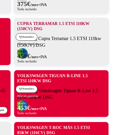
375
€
/mes+IVA
Todo incluido
CUPRA TERRAMAR 1.5 ETSI 110KW
(150CV) DSG
Automático
Híbrido gasolina
Desde:
450
€
/mes+IVA
Todo incluido
VOLKSWAGEN TIGUAN R-LINE 1.5
ETSI 110KW DSG
Automático
Híbrido gasolina
Desde:
453
€
/mes+IVA
ápida
Todo incluido
VOLKSWAGEN T-ROC MÁS 1.5 ETSI
85KW (116CV) DSG