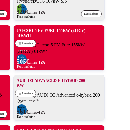
Desde:
326
€
/mes+IVA
ápida
Entrega rápida
Todo incluido
JAECOO 5 EV PURE 155KW (211CV)
61KWH
Automático
Eléctrico
Desde:
505
€
/mes+IVA
Todo incluido
AUDI Q3 ADVANCED E-HYBRID 200
KW
Automático
Híbrido enchufable
Desde:
561
€
/mes+IVA
ápida
Todo incluido