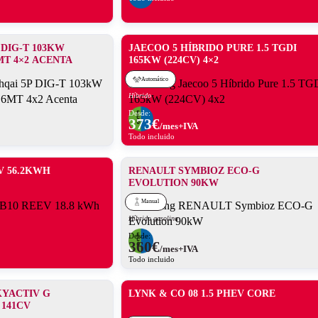
 DIG-T 103KW
JAECOO 5 HÍBRIDO PURE 1.5 TGDI
MT 4×2 ACENTA
165KW (224CV) 4×2
Automático
Híbrido
Desde:
373
€
/mes+IVA
Todo incluido
V 56.2KWH
RENAULT SYMBIOZ ECO-G
EVOLUTION 90KW
Manual
Híbrido gasolina
Desde:
360
€
/mes+IVA
Todo incluido
KYACTIV G
LYNK & CO 08 1.5 PHEV CORE
 141CV