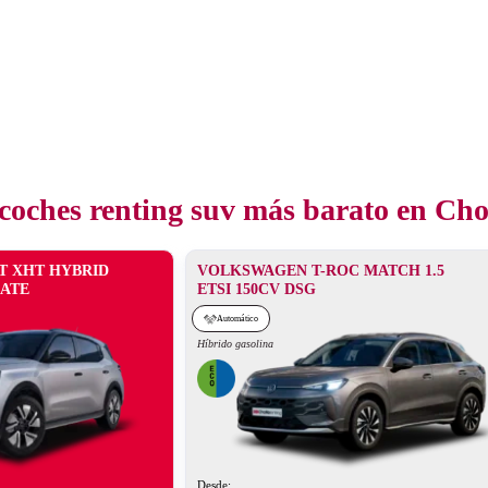
 coches renting suv más barato en Cho
T XHT HYBRID
VOLKSWAGEN T-ROC MATCH 1.5
MATE
ETSI 150CV DSG
Automático
Híbrido gasolina
Desde: