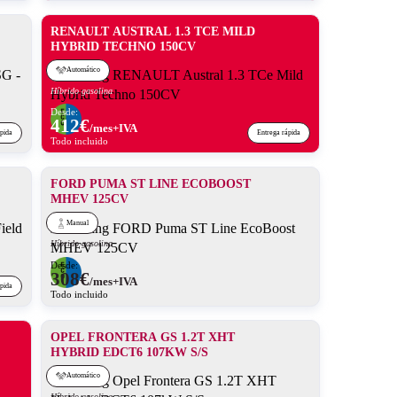
RENAULT AUSTRAL 1.3 TCE MILD
HYBRID TECHNO 150CV
Automático
Híbrido gasolina
Desde:
412
€
/mes+IVA
ápida
Entrega rápida
Todo incluido
FORD PUMA ST LINE ECOBOOST
MHEV 125CV
Manual
Híbrido gasolina
Desde:
308
€
/mes+IVA
ápida
Todo incluido
OPEL FRONTERA GS 1.2T XHT
HYBRID EDCT6 107KW S/S
Automático
Híbrido gasolina