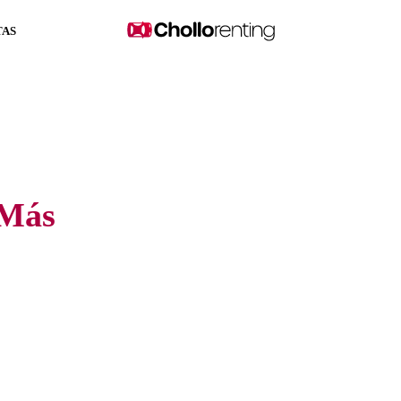
TAS
 Más
 Baratos al mejor