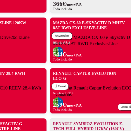
366
€
/mes+IVA
Todo incluido
XLINE 120KW
MAZDA CX-60 E-SKYACTIV D MHEV
8AT RWD EXCLUSIVE-LINE
Automático
Híbrido diésel
Desde:
544
€
/mes+IVA
Todo incluido
EV 28.4 KWH
RENAULT CAPTUR EVOLUTION
ECO-G
Manual
Gasolina + GLP
Desde:
259
€
/mes+IVA
Entrega r
Todo incluido
-SYACTIV-G
RENAULT SYMBIOZ EVOLUTION E-
NTRE-LINE
TECH FULL HYBRID 117KW (160CV)