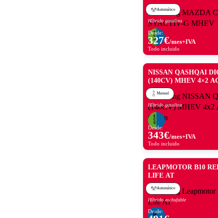
Automático
Híbrido gasolina
Desde:
327
€
/mes+IVA
Todo incluido
NISSAN QASHQAI DI
(140CV) MHEV 4×2 
BLUE OCEAN
Manual
Híbrido gasolina
Desde:
343
€
/mes+IVA
Todo incluido
LEAPMOTOR B10 RE
LIFE AT
Automático
Híbrido enchufable
Desde: