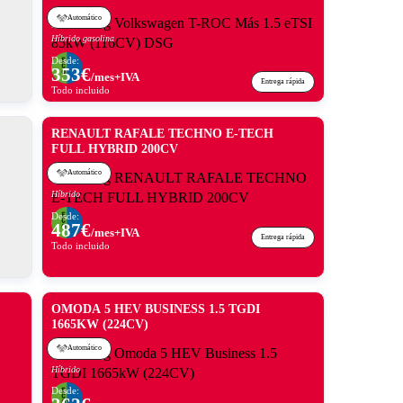
Automático
Híbrido gasolina
Desde:
353
€
/mes+IVA
Entrega rápida
Todo incluido
RENAULT RAFALE TECHNO E-TECH
FULL HYBRID 200CV
Automático
Híbrido
Desde:
487
€
/mes+IVA
Entrega rápida
Todo incluido
OMODA 5 HEV BUSINESS 1.5 TGDI
1665KW (224CV)
Automático
Híbrido
Desde: