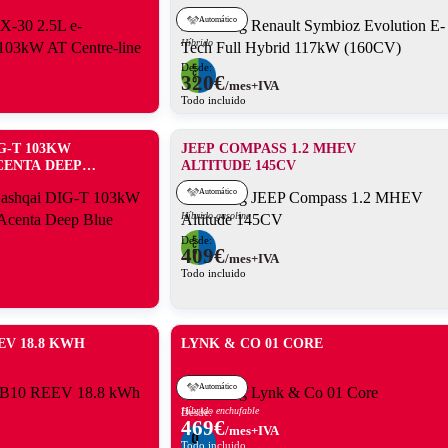
Automático
Híbrido
Desde:
320
€
/mes+IVA
Todo incluido
G-T 103KW
JEEP COMPASS 1.2 MHEV
ACENTA DEEP
ALTITUDE 145CV
Automático
Híbrido gasolina
Desde:
409
€
/mes+IVA
Todo incluido
EV 18.8 KWH
LYNK & CO 01 CORE
Automático
Híbrido enchufable
Desde:
469
€
/mes+IVA
Todo incluido