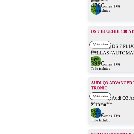
Desde:
476
€
/mes+IVA
Todo incluido
DS 7 BLUEHDI 130 AT
Automático
Diésel
Desde:
399
€
/mes+IVA
Todo incluido
AUDI Q3 ADVANCED 
TRONIC
Automático
Híbrido gasolina
Desde:
475
€
/mes+IVA
Todo incluido