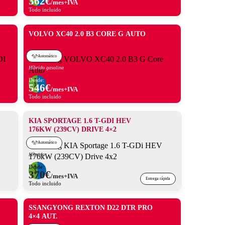
362
€
/mes+IVA
Todo incluido
VOLVO XC40 2.0 B3 CORE G AUTO
Automático
Híbrido gasolina
Desde:
546
€
/mes+IVA
Todo incluido
KIA SPORTAGE 1.6 T-GDI HEV
176KW (239CV) DRIVE 4×2
Automático
Híbrido
Desde:
370
€
/mes+IVA
Entrega rápida
Todo incluido
SSANGYONG REXTON D22 DTR PRO
4×4 AUT.