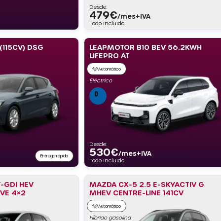
Desde:
479
€
/mes+IVA
Todo incluido
 (115CV) DSG
LEAPMOTOR B10 BEV 56.2KWH
LIFEPRO AT
Automático
Eléctrico
Desde:
530
€
/mes+IVA
Entrega rápida
Todo incluido
T-GDI HEV
MAZDA CX-5 2.5 E-SKYACTIV G
IVE 4×2
MHEV CENTRE-LINE 141CV
Automático
Híbrido gasolina