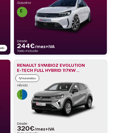
Gasolina
Desde:
244
€
/mes+IVA
pida
Todo incluido
RENAULT SYMBIOZ EVOLUTION
E-TECH FULL HYBRID 117KW
(160CV)
Automático
Híbrido
Desde:
320
€
/mes+IVA