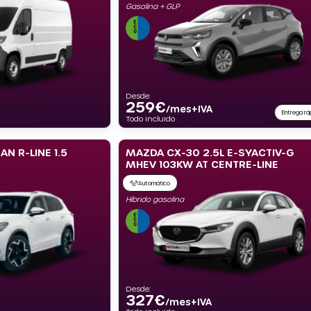
Gasolina + GLP
Desde:
259
€
/mes+IVA
Entrega rá
Todo incluido
N R-LINE 1.5
MAZDA CX-30 2.5L E-SYACTIV-G
MHEV 103KW AT CENTRE-LINE
Automático
Híbrido gasolina
Desde:
327
€
/mes+IVA