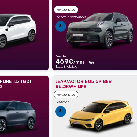
Automático
Híbrido enchufable
Desde:
469
€
/mes+IVA
Todo incluido
PURE 1.5 TGDI
LEAPMOTOR B05 5P BEV
2
56.2KWH LIFE
Automático
Eléctrico