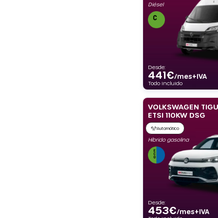
Diésel
Desde:
441
€
/mes+IVA
Todo incluido
VOLKSWAGEN TIGUA
ETSI 110KW DSG
Automático
Híbrido gasolina
Desde:
453
€
/mes+IVA