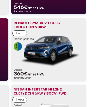
Desde:
546
€
/mes+IVA
Todo incluido
RENAULT SYMBIOZ ECO-G
EVOLUTION 90KW
Manual
Híbrido gasolina
Desde:
360
€
/mes+IVA
Todo incluido
NISSAN INTERSTAR N1 L2H2
(3.5T) DCI 96KW (130CV) FWD
ACENTA
Manual
Diésel