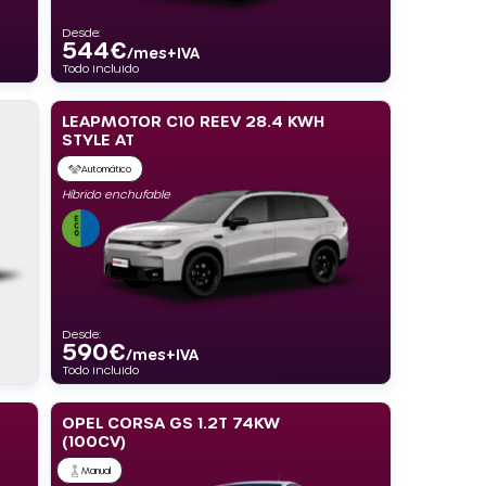
Desde:
544
€
/mes+IVA
Todo incluido
LEAPMOTOR C10 REEV 28.4 KWH
STYLE AT
Automático
Híbrido enchufable
Desde:
590
€
/mes+IVA
Todo incluido
OPEL CORSA GS 1.2T 74KW
(100CV)
Manual