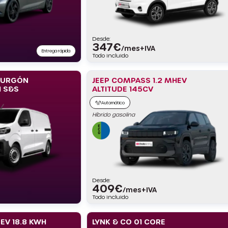
Desde:
347
€
/mes+IVA
Entrega rápida
Todo incluido
FURGÓN
JEEP COMPASS 1.2 MHEV
I S&S
ALTITUDE 145CV
Automático
Híbrido gasolina
Desde:
409
€
/mes+IVA
Todo incluido
EV 18.8 KWH
LYNK & CO 01 CORE