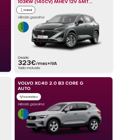
103KW (140CV) MHEV 12V 6MT
4×2 ACENTA
Manual
Híbrido gasolina
Desde:
323
€
/mes+IVA
Todo incluido
VOLVO XC40 2.0 B3 CORE G
AUTO
Automático
Híbrido gasolina