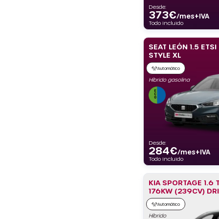
Desde:
373
€
/mes+IVA
Todo incluido
SEAT LEÓN 1.5 ETSI
STYLE XL
Automático
Híbrido gasolina
Desde:
284
€
/mes+IVA
Todo incluido
KIA SPORTAGE 1.6 
176KW (239CV) DR
Automático
Híbrido