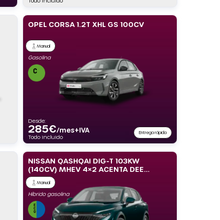
Todo incluido
OPEL CORSA 1.2T XHL GS 100CV
Manual
Gasolina
Desde:
285
€
/mes+IVA
Entrega rápida
Todo incluido
NISSAN QASHQAI DIG-T 103KW
(140CV) MHEV 4×2 ACENTA DEEP
BLUE OCEAN
Manual
Híbrido gasolina