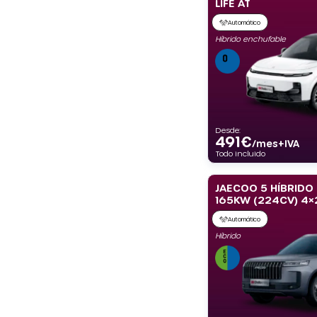
LIFE AT
Automático
Híbrido enchufable
Desde:
491
€
/mes+IVA
Todo incluido
JAECOO 5 HÍBRIDO 
165KW (224CV) 4×
Automático
Híbrido