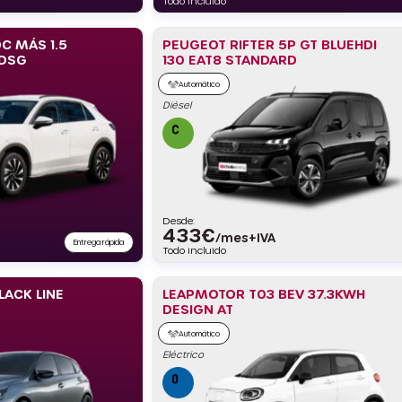
Todo incluido
C MÁS 1.5
PEUGEOT RIFTER 5P GT BLUEHDI
 DSG
130 EAT8 STANDARD
Automático
Diésel
Desde:
433
€
/mes+IVA
Entrega rápida
Todo incluido
LACK LINE
LEAPMOTOR T03 BEV 37.3KWH
DESIGN AT
Automático
Eléctrico