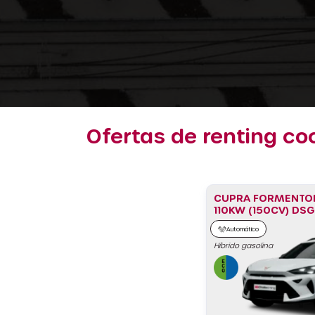
Ofertas de renting co
CUPRA FORMENTOR 
110KW (150CV) DSG
Automático
Híbrido gasolina