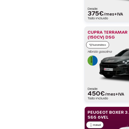
Desde:
375
€
/mes+IVA
Todo incluido
CUPRA TERRAMAR 1
(150CV) DSG
Automático
Híbrido gasolina
Desde:
450
€
/mes+IVA
Todo incluido
PEUGEOT BOXER 3.
S&S 6VEL
Manual