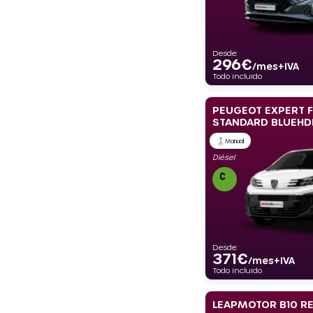
Desde:
296
€
/mes+IVA
Todo incluido
PEUGEOT EXPERT 
STANDARD BLUEHD
Manual
Diésel
Desde:
371
€
/mes+IVA
Todo incluido
LEAPMOTOR B10 RE