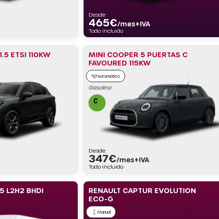
Desde:
465
€
/mes+IVA
Todo incluido
.5 ETSI 110KW
MINI COOPER 5 PUERTAS C
FAVOURED 115KW
Automático
Gasolina
Desde:
347
€
/mes+IVA
Todo incluido
5 L2H2 BHDI
RENAULT CAPTUR EVOLUTION
ECO-G
Manual