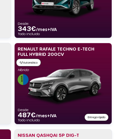
Desde:
343
€
/mes+IVA
Todo incluido
RENAULT RAFALE TECHNO E-TECH
FULL HYBRID 200CV
Automático
Híbrido
Desde:
487
€
/mes+IVA
Entrega rápida
Todo incluido
NISSAN QASHQAI 5P DIG-T