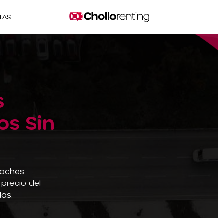
TAS
s
os Sin
Coches
 precio del
das.