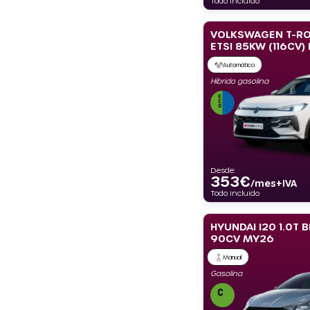
Todo incluido
VOLKSWAGEN T-RO
ETSI 85KW (116CV)
Automático
Híbrido gasolina
Desde:
353
€
/mes+IVA
Todo incluido
HYUNDAI I20 1.0T B
90CV MY26
Manual
Gasolina