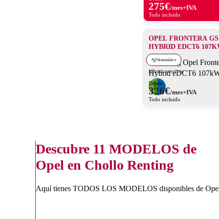
275
€
/mes+IVA
Todo incluido
OPEL FRONTERA GS 
HYBRID EDCT6 107K
Automático
Híbrido gasolina
Desde:
326
€
/mes+IVA
Todo incluido
Descubre
11 MODELOS
de
Opel en Chollo Renting
Aquí tienes TODOS LOS MODELOS disponibles de Opel 