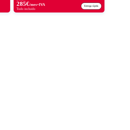
285
€
/mes+IVA
Entrega rápida
Todo incluido