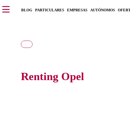
BLOG
PARTICULARES
EMPRESAS
AUTÓNOMOS
OFER
Renting Opel
Consigue el nuevo Opel al precio más barato del mercado, s
con todos los gastos incluidos