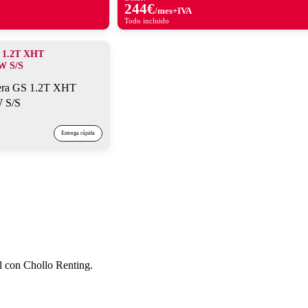
244
€
/mes+IVA
Todo incluido
1.2T XHT
W S/S
Entrega rápida
con Chollo Renting.