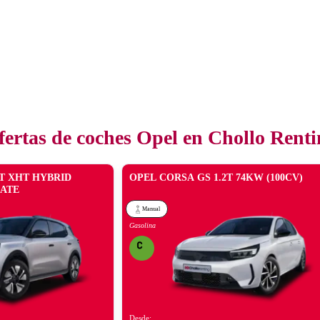
fertas de coches Opel en Chollo Renti
T XHT HYBRID
OPEL CORSA GS 1.2T 74KW (100CV)
MATE
Manual
Gasolina
Desde: