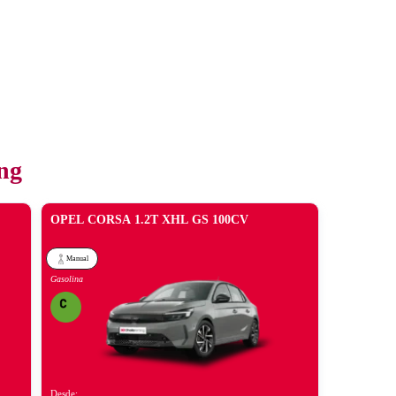
ng
OPEL CORSA 1.2T XHL GS 100CV
Manual
Gasolina
Desde: