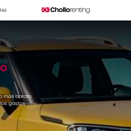
TAS
eo
io más barato
 los gastos