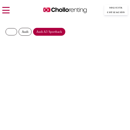
SOLICITA
COTIZACIÓN
Audi
Audi A3 Sportback
AUDI A3 Sportback S Line
40 TFSIe 150kW S Tron
461€/Mes
Desde:
más IVA