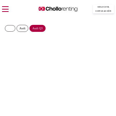
SOLICITA
COTIZACIÓN
Audi
Audi Q3
Audi Q3 Advanced TFSI
110kW S Tronic
475€/Mes
Desde:
más IVA