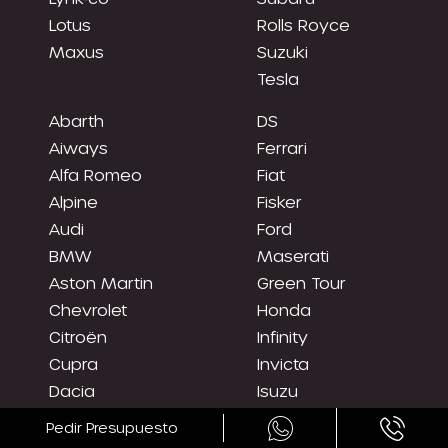
Lotus
Rolls Royce
Maxus
Suzuki
Tesla
Abarth
DS
Aiways
Ferrari
Alfa Romeo
Fiat
Alpine
Fisker
Audi
Ford
BMW
Maserati
Aston Martin
Green Tour
Chevrolet
Honda
Citroën
Infinity
Cupra
Invicta
Dacia
Isuzu
DFSK
Kia
Pedir Presupuesto
Mazda
Hyundai