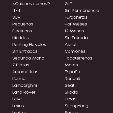
¿Quiénes somos?
GLP
4×4
Sin Permanencia
SUV
Furgonetas
Pequeños
Por Meses
Eléctricos
12 Meses
Híbridos
Sin Entrada
Renting Flexibles
Asnef
Sin Entradas
Camiones
Segunda Mano
Todoterrenos
7 Plazas
Motos
Automáticos
España
Karma
Renault
Lamborghini
Seat
Land Rover
Skoda
Levc
Smart
Lexus
SsangYong
Lynk-co
Subaru