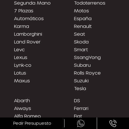
Segunda Mano
Todoterrenos
7 Plazas
Motos
Automáticos
España
Karma
Renault
Lamborghini
Seat
Land Rover
Skoda
Levc
Smart
Lexus
SsangYong
Lynk-co
Subaru
Lotus
Rolls Royce
Maxus
Suzuki
Tesla
Abarth
DS
Aiways
Ferrari
Alfa Romeo
Fiat
Pedir Presupuesto
Alpine
Fisker