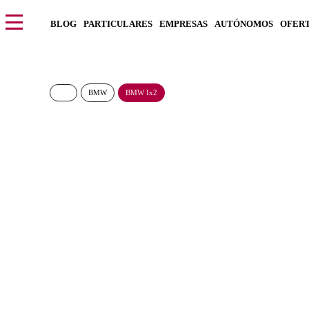
BLOG
PARTICULARES
EMPRESAS
AUTÓNOMOS
OFER
BMW
BMW Ix2
BMW ix2 eDrive20
489€/Mes
Desde:
más IVA