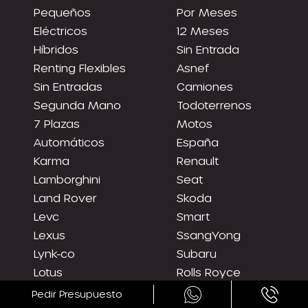
Pequeños
Por Meses
Eléctricos
12 Meses
Híbridos
Sin Entrada
Renting Flexibles
Asnef
Sin Entradas
Camiones
Segunda Mano
Todoterrenos
7 Plazas
Motos
Automáticos
España
Karma
Renault
Lamborghini
Seat
Land Rover
Skoda
Levc
Smart
Lexus
SsangYong
Lynk-co
Subaru
Lotus
Rolls Royce
Maxus
Suzuki
Pedir Presupuesto