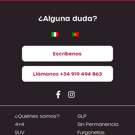
¿Alguna duda?
Escríbenos
Llámanos +34 919 494 863
¿Quiénes somos?
GLP
4×4
Sin Permanencia
SUV
Furgonetas