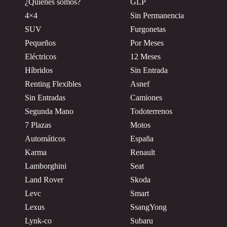
¿Quiénes somos?
GLP
4×4
Sin Permanencia
SUV
Furgonetas
Pequeños
Por Meses
Eléctricos
12 Meses
Híbridos
Sin Entrada
Renting Flexibles
Asnef
Sin Entradas
Camiones
Segunda Mano
Todoterrenos
7 Plazas
Motos
Automáticos
España
Karma
Renault
Lamborghini
Seat
Land Rover
Skoda
Levc
Smart
Lexus
SsangYong
Lynk-co
Subaru