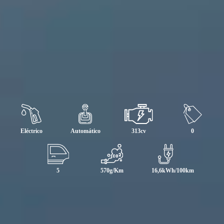
Eléctrico
Automático
313cv
0
5
570g/Km
16,6kWh/100km