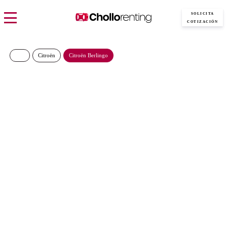
SOLICITA
COTIZACIÓN
Citroën
Citroën Berlingo
Citroen Berlingo Talla M
BlueHDi 100 S&S YOU
303€/Mes
Desde:
más IVA