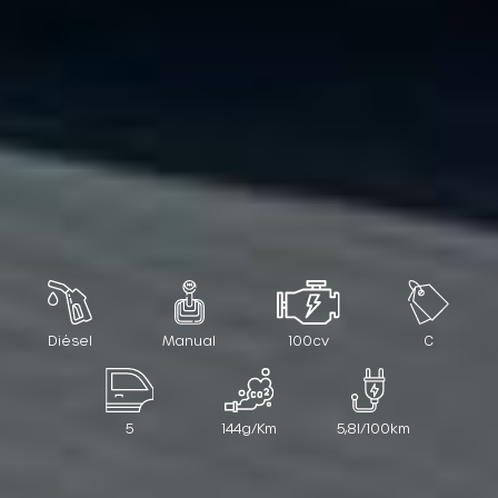
Diésel
Manual
100cv
C
5
144g/Km
5,8l/100km