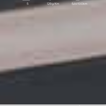
5
128g/Km
5,6l/100km