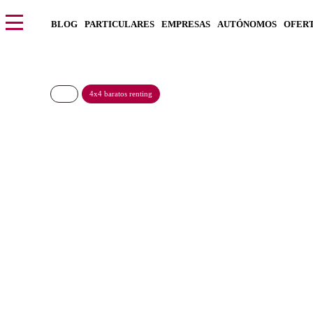
BLOG
PARTICULARES
EMPRESAS
AUTÓNOMOS
OFER
4x4 baratos renting
CITROEN C4 X Puret
€/Mes
Desde:
más IVA