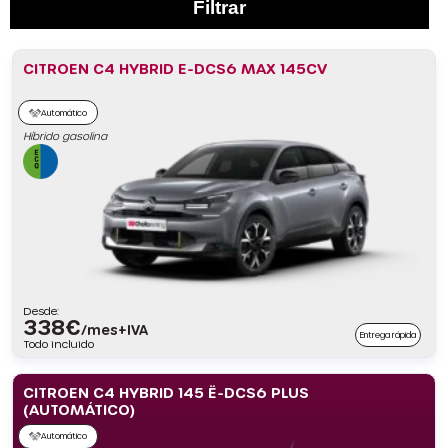
Filtrar
CITROEN C4 HYBRID E-DCS6 MAX 145CV
Automático
Híbrido gasolina
Desde:
338
€
/mes+IVA
Entrega rápida
Todo incluido
CITROEN C4 HYBRID 145 Ë-DCS6 PLUS
(AUTOMÁTICO)
Automático