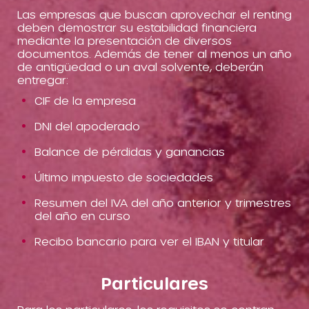
Las empresas que buscan aprovechar el renting
deben demostrar su estabilidad financiera
mediante la presentación de diversos
documentos. Además de tener al menos un año
de antigüedad o un aval solvente, deberán
entregar:
CIF de la empresa
DNI del apoderado
Balance de pérdidas y ganancias
Último impuesto de sociedades
Resumen del IVA del año anterior y trimestres
del año en curso
Recibo bancario para ver el IBAN y titular
Particulares