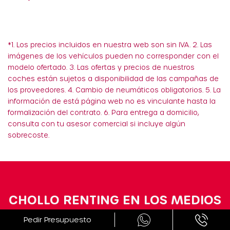
*1. Los precios incluidos en nuestra web son sin IVA. 2. Las
imágenes de los vehículos pueden no corresponder con el
modelo ofertado. 3. Las ofertas y precios de nuestros
coches están sujetos a disponibilidad de las campañas de
los proveedores. 4. Cambio de neumáticos obligatorios. 5. La
información de está página web no es vinculante hasta la
formalización del contrato. 6. Para entrega a domicilio,
consulta con tu asesor comercial si incluye algún
sobrecoste.
CHOLLO RENTING EN LOS MEDIOS
Pedir Presupuesto