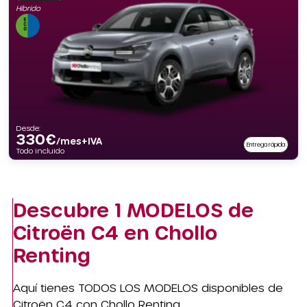
Híbrido
Desde:
330
€
/mes+IVA
Entrega rápida
Todo incluido
Descubre
1 MODELOS
de
Citroën C4 en Chollo
Renting
Aquí tienes TODOS LOS MODELOS disponibles de
Citroën C4 con Chollo Renting.