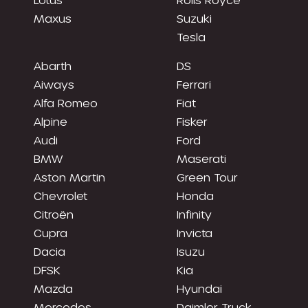
Maxus
Suzuki
Tesla
Abarth
DS
Aiways
Ferrari
Alfa Romeo
Fiat
Alpine
Fisker
Audi
Ford
BMW
Maserati
Aston Martin
Green Tour
Chevrolet
Honda
Citroën
Infinity
Cupra
Invicta
Dacia
Isuzu
DFSK
Kia
Mazda
Hyundai
Mercedes
Daimler Truck