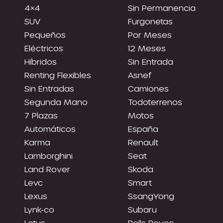
4×4
Sin Permanencia
SUV
Furgonetas
Pequeños
Por Meses
Eléctricos
12 Meses
Híbridos
Sin Entrada
Renting Flexibles
Asnef
Sin Entradas
Camiones
Segunda Mano
Todoterrenos
7 Plazas
Motos
Automáticos
España
Karma
Renault
Lamborghini
Seat
Land Rover
Skoda
Levc
Smart
Lexus
SsangYong
Lynk-co
Subaru
Lotus
Rolls Royce