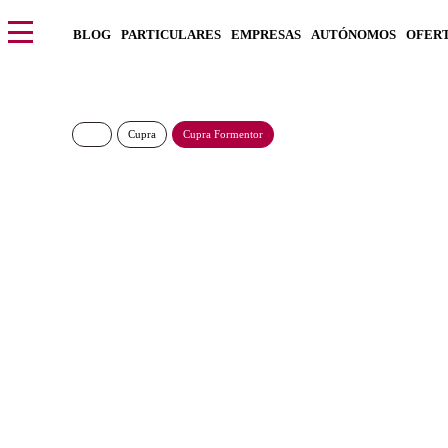
BLOG
PARTICULARES
EMPRESAS
AUTÓNOMOS
OFER
Cupra
Cupra Formentor
CUPRA Formentor 2.
451€/Mes
Desde:
+ IGIC