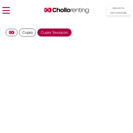
SOLICITA
COTIZACIÓN
Cupra
Cupra Tavascan
Cupra Tavascan
Endurance First Edition
651€/Mes
Desde:
más IVA