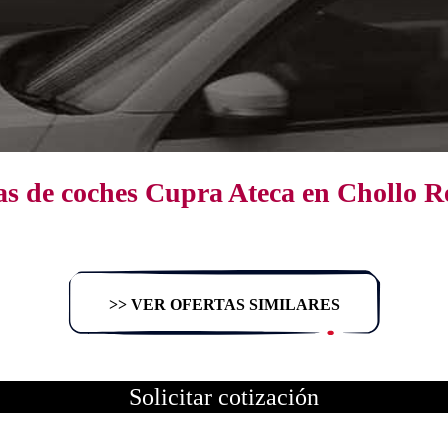
as de coches Cupra Ateca en Chollo R
>> VER OFERTAS SIMILARES
Solicitar cotización