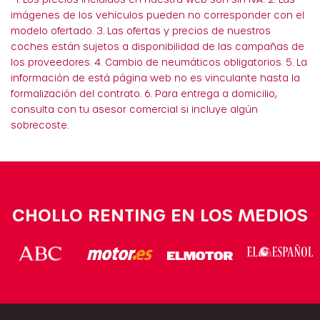
imágenes de los vehículos pueden no corresponder con el
modelo ofertado. 3. Las ofertas y precios de nuestros
coches están sujetos a disponibilidad de las campañas de
los proveedores. 4. Cambio de neumáticos obligatorios. 5. La
información de está página web no es vinculante hasta la
formalización del contrato. 6. Para entrega a domicilio,
consulta con tu asesor comercial si incluye algún
sobrecoste.
CHOLLO RENTING EN LOS MEDIOS