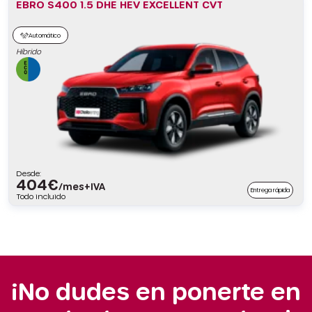
EBRO S400 1.5 DHE HEV EXCELLENT CVT
Automático
Híbrido
Desde:
404
€
/mes+IVA
Entrega rápida
Todo incluido
¡No dudes en ponerte en