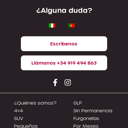
¿Alguna duda?
Escríbenos
Llámanos +34 919 494 863
¿Quiénes somos?
GLP
4×4
Sin Permanencia
SUV
Furgonetas
Pequeños
Por Meses