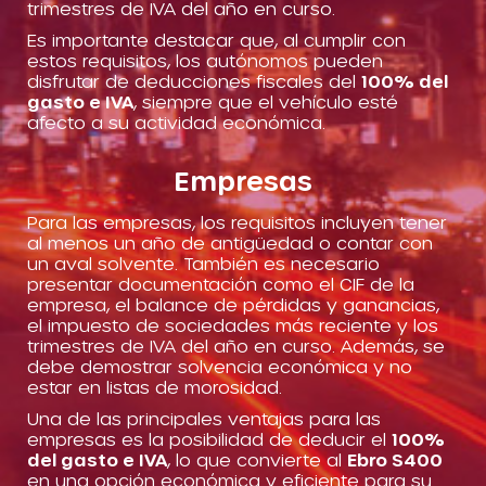
trimestres de IVA del año en curso.
Es importante destacar que, al cumplir con
estos requisitos, los autónomos pueden
disfrutar de deducciones fiscales del
100% del
gasto e IVA
, siempre que el vehículo esté
afecto a su actividad económica.
Empresas
Para las empresas, los requisitos incluyen tener
al menos un año de antigüedad o contar con
un aval solvente. También es necesario
presentar documentación como el CIF de la
empresa, el balance de pérdidas y ganancias,
el impuesto de sociedades más reciente y los
trimestres de IVA del año en curso. Además, se
debe demostrar solvencia económica y no
estar en listas de morosidad.
Una de las principales ventajas para las
empresas es la posibilidad de deducir el
100%
del gasto e IVA
, lo que convierte al
Ebro S400
en una opción económica y eficiente para su