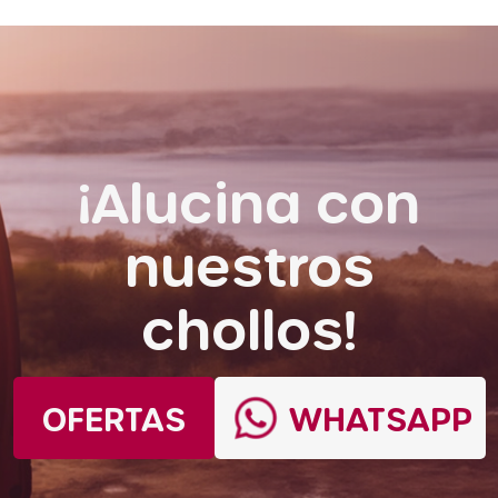
¡Alucina con
nuestros
chollos!
OFERTAS
WHATSAPP