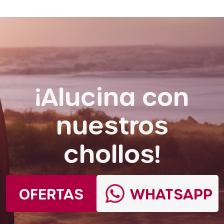
¡Alucina con
nuestros
chollos!
OFERTAS
WHATSAPP