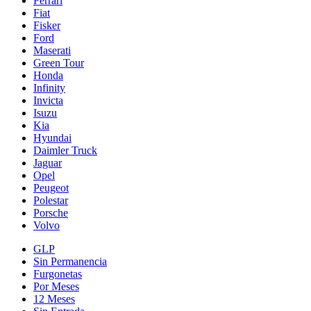
Ferrari
Fiat
Fisker
Ford
Maserati
Green Tour
Honda
Infinity
Invicta
Isuzu
Kia
Hyundai
Daimler Truck
Jaguar
Opel
Peugeot
Polestar
Porsche
Volvo
GLP
Sin Permanencia
Furgonetas
Por Meses
12 Meses