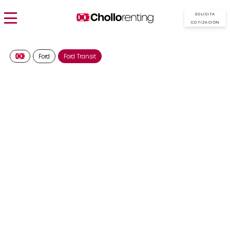
SOLICITA
COTIZACIÓN
Ford
Ford Transit
FORD Transit Van 350 L2
Trend N1 2.0 Ecoblue
130CV – Isotermo
598€/Mes
Desde:
más IVA