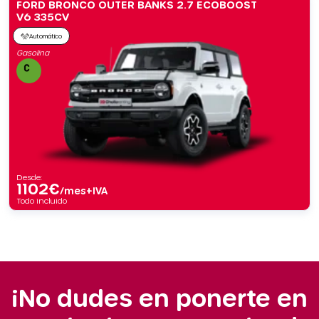
FORD BRONCO OUTER BANKS 2.7 ECOBOOST
V6 335CV
Automático
Gasolina
Desde:
1102
€
/mes+IVA
Todo incluido
¡No dudes en ponerte en