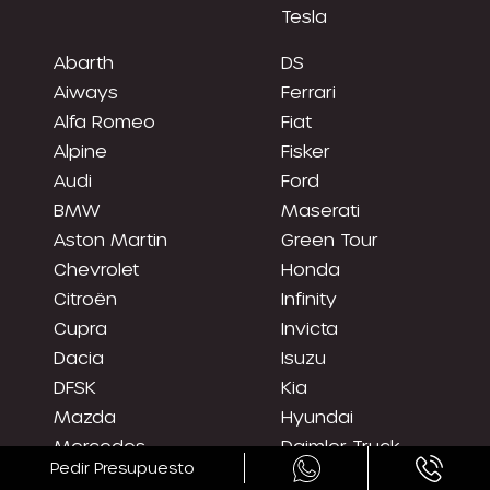
Tesla
Abarth
DS
Aiways
Ferrari
Alfa Romeo
Fiat
Alpine
Fisker
Audi
Ford
BMW
Maserati
Aston Martin
Green Tour
Chevrolet
Honda
Citroën
Infinity
Cupra
Invicta
Dacia
Isuzu
DFSK
Kia
Mazda
Hyundai
Mercedes
Daimler Truck
Pedir Presupuesto
MG
Jaguar