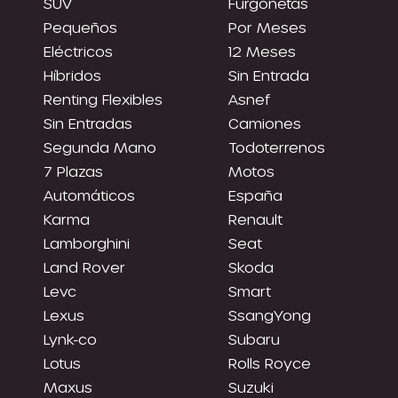
SUV
Furgonetas
Pequeños
Por Meses
Eléctricos
12 Meses
Híbridos
Sin Entrada
Renting Flexibles
Asnef
Sin Entradas
Camiones
Segunda Mano
Todoterrenos
7 Plazas
Motos
Automáticos
España
Karma
Renault
Lamborghini
Seat
Land Rover
Skoda
Levc
Smart
Lexus
SsangYong
Lynk-co
Subaru
Lotus
Rolls Royce
Maxus
Suzuki