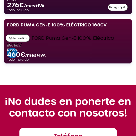
276
€
/mes+IVA
Entrega rápida
Todo incluido
FORD PUMA GEN-E 100% ELÉCTRICO 168CV
Automático
Eléctrico
Desde:
460
€
/mes+IVA
Todo incluido
¡No dudes en ponerte en
contacto con nosotros!
Teléfono