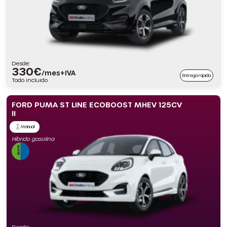
Desde:
330
€
/mes+IVA
Entrega rápida
Todo incluido
FORD PUMA ST LINE ECOBOOST MHEV 125CV
II
Manual
Híbrido gasolina
Desde: