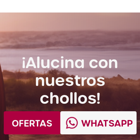
¡Alucina con
nuestros
chollos!
OFERTAS
WHATSAPP