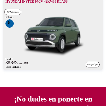
HYUNDAI INSTER 97CV 42KWH KLASS
Automático
Eléctrico
Desde:
353
€
/mes+IVA
Entrega rápida
Todo incluido
¡No dudes en ponerte en