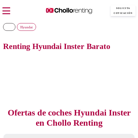
SOLICITA
COTIZACIÓN
Hyundai
Renting Hyundai Inster Barato
En Chollo Renting podrás encontrar el nuevo Hyundai Inster al precio más
barato del mercado, con todos los gastos incluidos y sin pagar entradas
inciales.
Ofertas de coches Hyundai Inster
en Chollo Renting