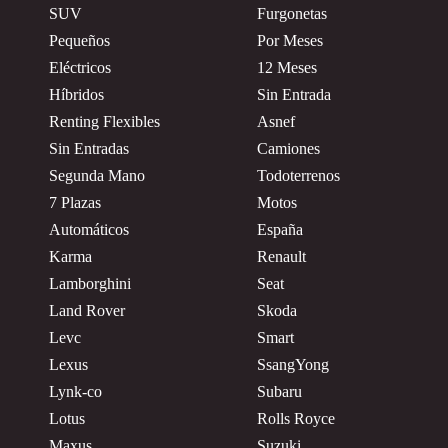
SUV
Furgonetas
Pequeños
Por Meses
Eléctricos
12 Meses
Híbridos
Sin Entrada
Renting Flexibles
Asnef
Sin Entradas
Camiones
Segunda Mano
Todoterrenos
7 Plazas
Motos
Automáticos
España
Karma
Renault
Lamborghini
Seat
Land Rover
Skoda
Levc
Smart
Lexus
SsangYong
Lynk-co
Subaru
Lotus
Rolls Royce
Maxus
Suzuki