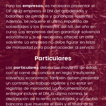
Para las
empresas
, es necesario presentar el
CIF de la empresa, el DNI del apoderado, y
balances de pérdidas y ganancias recientes.
Además, se requiere el último impuesto de
sociedades y los trimestres del IVA del año en
curso. Las empresas deben garantizar solvencia
económica y, si es necesario, ofrecer un aval
solvente. La empresa no debe figurar en listas
de morosidad para poder acceder al servicio.
Particulares
Los
particulares
deben ser mayores de edad,
con el carné de conducir en regla y suficiente
solvencia económica. También deben presentar
un contrato de trabajo vigente y no estar en
registros de morosidad. La documentación a
entregar incluye el DNI, la última nómina, la
declaración de la renta actualizada, y un recibo
bancario que muestre el IBAN y el titular. Si se