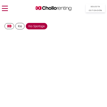
SOLICITA
COTIZACIÓN
Kia
Kia Sportage
KIA Sportage 1.6 T-GDI
PHEV Drive 4×4
509€/Mes
Desde:
más IVA