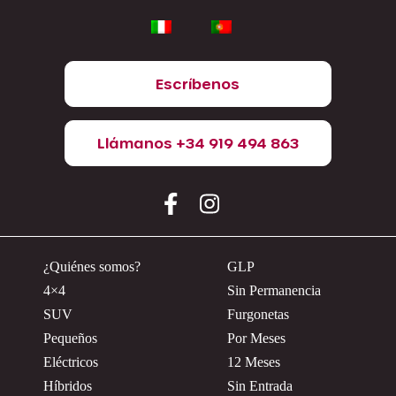
Escríbenos
Llámanos +34 919 494 863
¿Quiénes somos?
GLP
4×4
Sin Permanencia
SUV
Furgonetas
Pequeños
Por Meses
Eléctricos
12 Meses
Híbridos
Sin Entrada