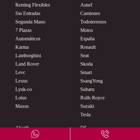
Renting Flexibles
Asnef
Sin Entradas
Camiones
Segunda Mano
Todoterrenos
7 Plazas
Motos
Automáticos
España
Karma
Renault
Lamborghini
Seat
Land Rover
Skoda
Levc
Smart
Lexus
SsangYong
Lynk-co
Subaru
Lotus
Rolls Royce
Maxus
Suzuki
Tesla
Abarth
DS
Aiways
Ferrari