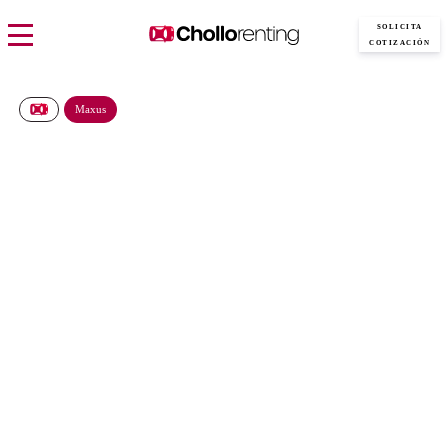
SOLICITA
COTIZACIÓN
Maxus
Maxus Deliver 7 L2H1
455€/Mes
Desde:
más IVA