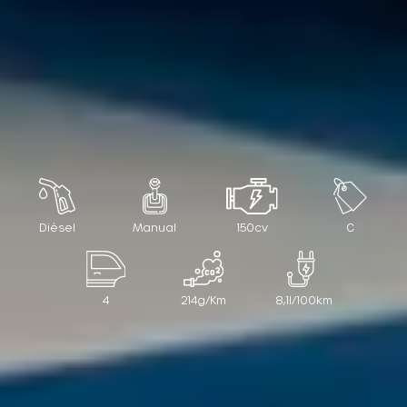
Diésel
Manual
150cv
C
4
214g/Km
8,1l/100km