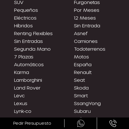
SUV
Furgonetas
Pequeños
Por Meses
Eléctricos
12 Meses
Híbridos
Sin Entrada
Renting Flexibles
Asnef
Sin Entradas
Camiones
Segunda Mano
Todoterrenos
7 Plazas
Motos
Automáticos
España
Karma
Renault
Lamborghini
Seat
Land Rover
Skoda
Levc
Smart
Lexus
SsangYong
Lynk-co
Subaru
Lotus
Rolls Royce
Pedir Presupuesto
Maxus
Suzuki