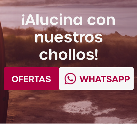
¡Alucina con
nuestros
chollos!
OFERTAS
WHATSAPP