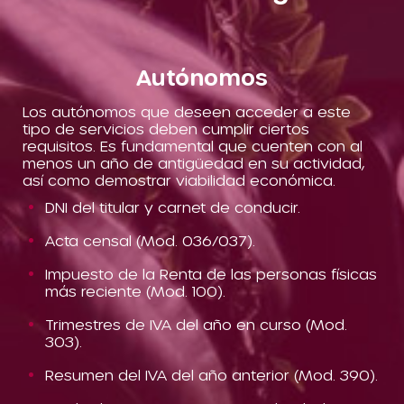
Autónomos
Los autónomos que deseen acceder a este
tipo de servicios deben cumplir ciertos
requisitos. Es fundamental que cuenten con al
menos un año de antigüedad en su actividad,
así como demostrar viabilidad económica.
DNI del titular y carnet de conducir.
Acta censal (Mod. 036/037).
Impuesto de la Renta de las personas físicas
más reciente (Mod. 100).
Trimestres de IVA del año en curso (Mod.
303).
Resumen del IVA del año anterior (Mod. 390).