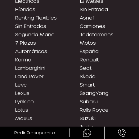
Eléctricos
12 Meses
Híbridos
Sin Entrada
Renting Flexibles
Asnef
Sin Entradas
Camiones
Segunda Mano
Todoterrenos
7 Plazas
Motos
Automáticos
España
Karma
Renault
Lamborghini
Seat
Land Rover
Skoda
Levc
Smart
Lexus
SsangYong
Lynk-co
Subaru
Lotus
Rolls Royce
Maxus
Suzuki
Tesla
Pedir Presupuesto