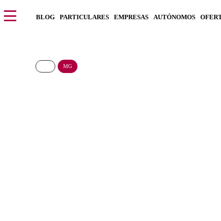
BLOG
PARTICULARES
EMPRESAS
AUTÓNOMOS
OFER
MG
MG Cyberster Trophy
933€/Mes
Desde:
más IVA