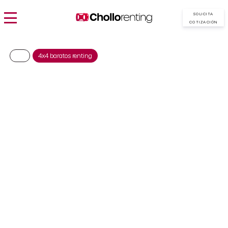
SOLICITA
COTIZACIÓN
4x4 baratos renting
MINI Aceman Essential
SE 218CV
392€/Mes
Desde:
más IVA