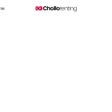
TAS
Favoured 120kW