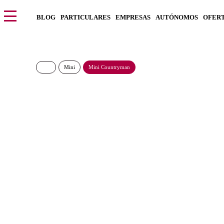
BLOG
PARTICULARES
EMPRESAS
AUTÓNOMOS
OFER
Mini
Mini Countryman
Mini Countryman D 
479€/Mes
Desde:
más IVA