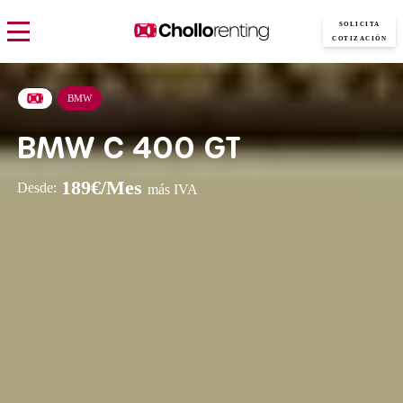
SOLICITA
COTIZACIÓN
BMW
BMW C 400 GT
189€/Mes
Desde:
más IVA