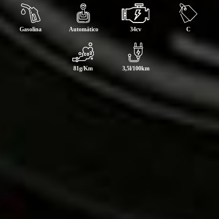
Gasolina
Automático
34cv
C
81g/Km
3,5l/100km