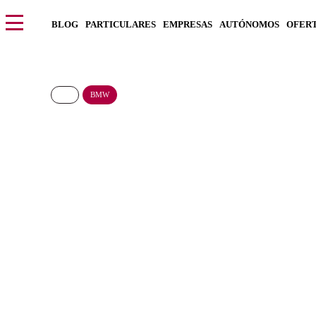
BLOG
PARTICULARES
EMPRESAS
AUTÓNOMOS
OFER
BMW
BMW CE 04
299€/Mes
Desde:
más IVA