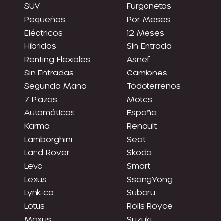
SUV
Furgonetas
Pequeños
Por Meses
Eléctricos
12 Meses
Híbridos
Sin Entrada
Renting Flexibles
Asnef
Sin Entradas
Camiones
Segunda Mano
Todoterrenos
7 Plazas
Motos
Automáticos
España
Karma
Renault
Lamborghini
Seat
Land Rover
Skoda
Levc
Smart
Lexus
SsangYong
Lynk-co
Subaru
Lotus
Rolls Royce
Maxus
Suzuki