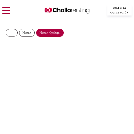
SOLICITA
COTIZACIÓN
Nissan
Nissan Qashqai
Nissan Qashqai 5P DIG-T
103kW (140CV) MHEV 12V
6MT 4×2 Acenta
323€/Mes
Desde:
más IVA