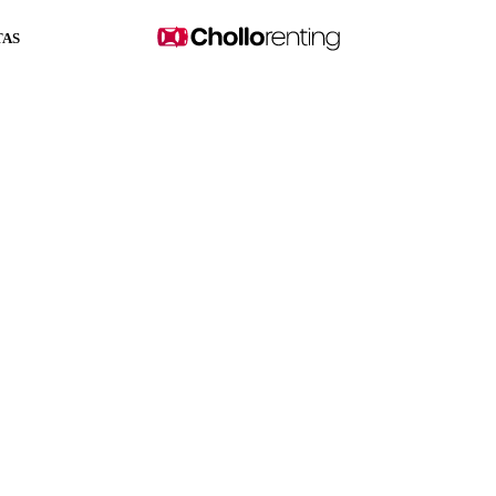
TAS
-T 116kW (158CV) MHEV A