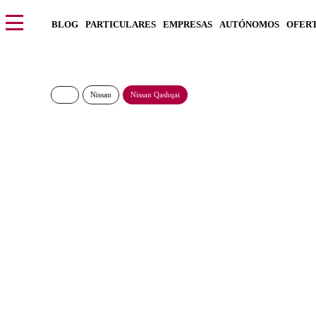
BLOG
PARTICULARES
EMPRESAS
AUTÓNOMOS
OFER
Nissan
Nissan Qashqai
Nissan Qashqai DIG
364€/Mes
Desde:
+ IGIC