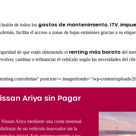
gastos de mantenimiento
ITV
impue
nclusión de todos los
,
,
Además, facilita el acceso a zonas de bajas emisiones gracias a su etiqu
renting más barato
seguridad de que están obteniendo el
del mer
e devolver, cambiar o refinanciar el vehículo según las necesidades del c
llorenting.com/ofertas/’ posicion=» imagenfondo=’/wp-content/uploads/2
ssan Ariya sin Pagar
 Nissan Ariya mediante una cuota mensual
 disfrutar de un vehículo innovador sin la
embolso inicial. Este enfoque permite a los