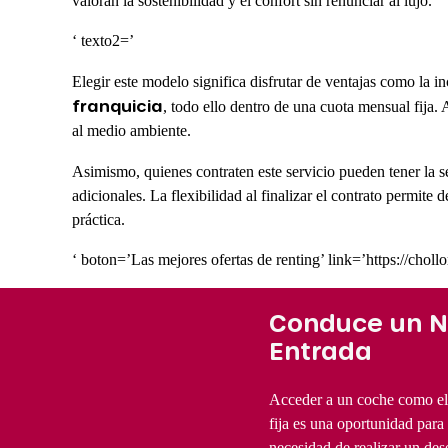
valoran la sostenibilidad y el confort sin renunciar al lujo.
‘ texto2=’
Elegir este modelo significa disfrutar de ventajas como la i
franquicia
, todo ello dentro de una cuota mensual fija. 
al medio ambiente.
Asimismo, quienes contraten este servicio pueden tener la 
adicionales. La flexibilidad al finalizar el contrato permit
práctica.
‘ boton=’Las mejores ofertas de renting’ link=’https://cho
Conduce un Ni
Entrada
Acceder a un coche como el
fija es una oportunidad para
necesidad de realizar un des